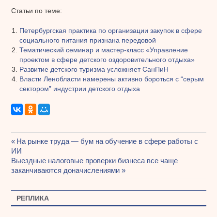
Статьи по теме:
Петербургская практика по организации закупок в сфере
социального питания признана передовой
Тематический семинар и мастер-класс «Управление
проектом в сфере детского оздоровительного отдыха»
Развитие детского туризма усложняет СанПиН
Власти Ленобласти намерены активно бороться с “серым
сектором” индустрии детского отдыха
Предыдущая
На рынке труда — бум на обучение в сфере работы с
Навигация
ИИ
запись:
Следующая
Выездные налоговые проверки бизнеса все чаще
по
запись:
заканчиваются доначислениями
записям
РЕПЛИКА