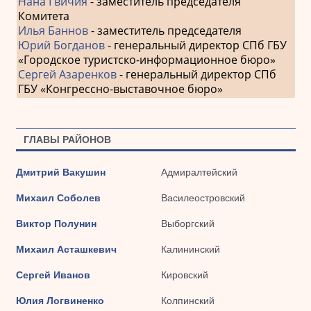
Нана Гвичия
- заместитель председателя
Комитета
Илья Баннов
- заместитель председателя
Юрий Богданов
- генеральный директор СПб ГБУ
«Городское туристско-информационное бюро»
Сергей Азаренков
- генеральный директор СПб
ГБУ «Конгрессно-выставочное бюро»
ГЛАВЫ РАЙОНОВ
Дмитрий Вакушин
Адмиралтейский
Михаил Соболев
Василеостровский
Виктор Полунин
Выборгский
Михаил Асташкевич
Калининский
Сергей Иванов
Кировский
Юлия Логвиненко
Колпинский