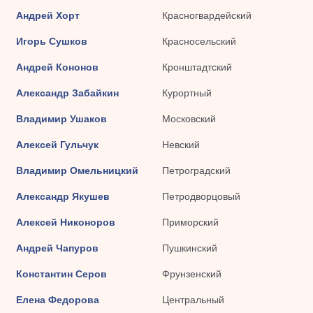
Андрей Хорт
Красногвардейский
Игорь Сушков
Красносельский
Андрей Кононов
Кронштадтский
Александр Забайкин
Курортный
Владимир Ушаков
Московский
Алексей Гульчук
Невский
Владимир Омельницкий
Петроградский
Александр Якушев
Петродворцовый
Алексей Никоноров
Приморский
Андрей Чапуров
Пушкинский
Константин Серов
Фрунзенский
Елена Федорова
Центральный