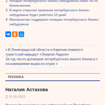
Аппарат петербургского бизнес-омбудсмена помог 65-ти
бизнесменам
В марте открытая приемная петербургского бизнес-
омбудсмена будет работать 10 дней
Минпромторг поддержал позицию петербургского бизнес-
омбудсмена
Предыдущая
В Ленинградской области и Карелии появился
Навигация
туристский маршрут «Энергия Ладоги»
запись:
Следующая
За год число договоров петербургского малого бизнеса с
по
запись:
госкомпаниями выросло втрое
записям
РЕПЛИКА
Наталия Астахова
15.09.2025
Депутат Законодательного собрания Санкт-Петербурга