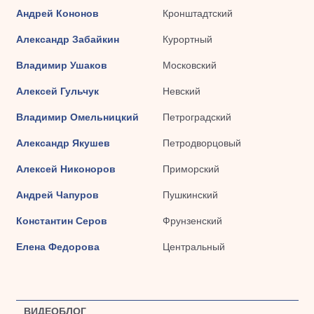
Андрей Кононов
Кронштадтский
Александр Забайкин
Курортный
Владимир Ушаков
Московский
Алексей Гульчук
Невский
Владимир Омельницкий
Петроградский
Александр Якушев
Петродворцовый
Алексей Никоноров
Приморский
Андрей Чапуров
Пушкинский
Константин Серов
Фрунзенский
Елена Федорова
Центральный
ВИДЕОБЛОГ