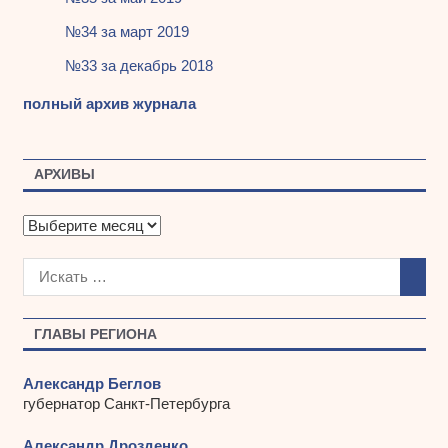
№34 за март 2019
№33 за декабрь 2018
полный архив журнала
АРХИВЫ
А
р
х
и
в
ы
ГЛАВЫ РЕГИОНА
Александр Беглов
губернатор Санкт-Петербурга
Александр Дрозденко