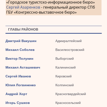
«Городское туристско-информационное бюро»
Сергей Азаренков
- генеральный директор СПб
ГБУ «Конгрессно-выставочное бюро»
ГЛАВЫ РАЙОНОВ
Дмитрий Вакушин
Адмиралтейский
Михаил Соболев
Василеостровский
Виктор Полунин
Выборгский
Михаил Асташкевич
Калининский
Сергей Иванов
Кировский
Юлия Логвиненко
Колпинский
Андрей Хорт
Красногвардейский
Игорь Сушков
Красносельский