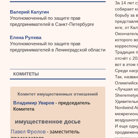
За 14 лет
собирает к
Валерий Калугин
борьбу за 
Уполномоченный по защите прав
представля
предпринимателей в Санкт-Петербурге
юге, от Ка
Окончатель
Елена Рулева
которого в
Уполномоченный по защите прав
корреспонд
предпринимателей в Ленинградской области
Традиция п
отсчёт с 2
вот в этом 
Среди нагр
КОМИТЕТЫ
Так, назва
Олимпийски
«Лучшая ко
Комитет имущественных отношений
Sheremetyev
Удивитель
Владимир Уваров
- председатель
Nordwind A
Комитета
межрегиона
воздушного
имущественное досье
И еще одну
Павел Фролов
- заместитель
продвижени