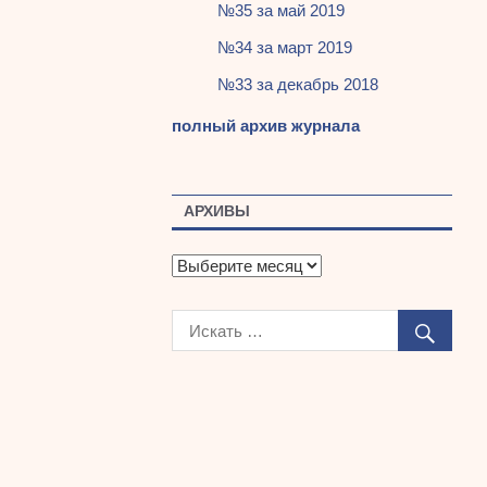
№35 за май 2019
№34 за март 2019
№33 за декабрь 2018
полный архив журнала
АРХИВЫ
А
р
х
и
в
ы