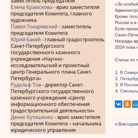
заместитель председателя
«За особый
Елена Крамскова
- врио заместителя
Администра
председателя Комитета, главного
Кроме того
художника
России и в
Павел Токаревский
- заместитель
Если произ
председателя Комитета
Санкт-Пете
Юрий Бакей
- главный градостроитель
Награды вр
Санкт-Петербургского
2024 пока 
государственного казенного
учреждения «Научно-
Статьи по 
исследовательский и проектный
центр Генерального плана Санкт-
В Север
Петербурга»
Петербур
Рудольф Тов
- директор Санкт-
В России
Петербургского государственного
Смольны
казенного учреждения «Центр
информационного обеспечения
градостроительной деятельности»
Денис Кутишенко
- врио заместителя
председателя Комитета – начальника
Предыду
Виктория
юридического управления
Навиг
запись: