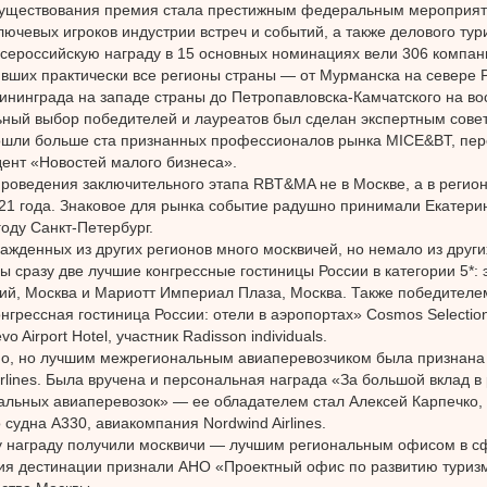
 существования премия стала престижным федеральным мероприят
лючевых игроков индустрии встреч и событий, а также делового тури
всероссийскую награду в 15 основных номинациях вели 306 компан
вших практически все регионы страны — от Мурманска на севере 
лининграда на западе страны до Петропавловска-Камчатского на во
ный выбор победителей и лауреатов был сделан экспертным совет
ошли больше ста признанных профессионалов рынка MICE&BT, пер
ент «Новостей малого бизнеса».
роведения заключительного этапа RBT&MA не в Москве, а в регион
021 года. Знаковое для рынка событие радушно принимали Екатери
году Санкт-Петербург.
ажденных из других регионов много москвичей, но немало из други
ны сразу две лучшие конгрессные гостиницы России в категории 5*: 
й, Москва и Мариотт Империал Плаза, Москва. Также победителем
нгрессная гостиница России: отели в аэропортах» Cosmos Selecti
o Airport Hotel, участник Radisson individuals.
но, но лучшим межрегиональным авиаперевозчиком была признана
irlines. Была вручена и персональная награда «За большой вклад в
льных авиаперевозок» — ее обладателем стал Алексей Карпечко, 
 судна А330, авиакомпания Nordwind Airlines.
 награду получили москвичи — лучшим региональным офисом в сф
я дестинации признали АНО «Проектный офис по развитию туриз