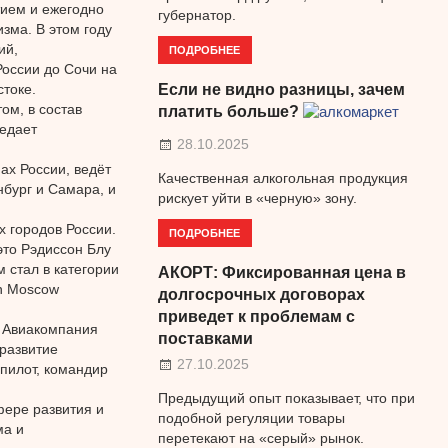
ием и ежегодно
губернатор.
зма. В этом году
ий,
ПОДРОБНЕЕ
России до Сочи на
стоке.
Если не видно разницы, зачем
ом, в состав
платить больше?
едает
28.10.2025
ах России, ведёт
Качественная алкогольная продукция
нбург и Самара, и
рискует уйти в «черную» зону.
х городов России.
ПОДРОБНЕЕ
это Рэдиссон Блу
 стал в категории
АКОРТ: Фиксированная цена в
on Moscow
долгосрочных договорах
приведет к проблемам с
 Авиакомпания
поставками
 развитие
27.10.2025
пилот, командир
Предыдущий опыт показывает, что при
ере развития и
подобной регуляции товары
ма и
перетекают на «серый» рынок.