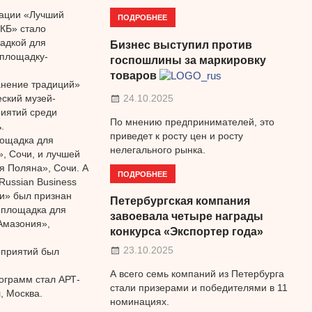
нации «Лучший
ПОДРОБНЕЕ
КБ» стало
адкой для
Бизнес выступил против
 площадку-
госпошлины за маркировку
товаров
анение традиций»
ский музей-
24.10.2025
риятий среди
По мнению предпринимателей, это
.
приведет к росту цен и росту
лощадка для
нелегального рынка.
, Сочи, и лучшей
я Поляна», Сочи. А
ПОДРОБНЕЕ
Russian Business
и» был признан
Петербургская компания
 площадка для
завоевала четыре награды
Амазония»,
конкурса «Экспортер года»
23.10.2025
оприятий был
А всего семь компаний из Петербурга
ограмм стал АРТ-
стали призерами и победителями в 11
, Москва.
номинациях.