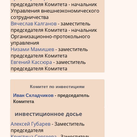
председателя Комитета - начальник
Управления внешнеэкономического
сотрудничества
Вячеслав Калганов
- заместитель
председателя Комитета - начальник
Организационно-протокольного
управления
Низами Мамишев
- заместитель
председателя Комитета
Евгений Кассюра
- заместитель
председателя Комитета
Комитет по инвестициям
Иван Складчиков
- председатель
Комитета
инвестиционное досье
Алексей Губарев
- Заместитель
председателя
Кристина Сергеева
- Заместитель