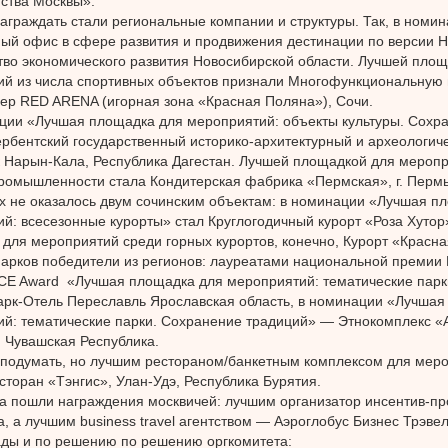
ства Москвы».
аграждать стали региональные компании и структуры. Так, в номи
ый офис в сфере развития и продвижения дестинации по версии Н
во экономического развития Новосибирской области. Лучшей площ
й из числа спортивных объектов признали Многофункциональную
р RED ARENA (игорная зона «Красная Поляна»), Сочи.
ции «Лучшая площадка для мероприятий: объекты культуры. Сохр
рбентский государственный историко-архитектурный и археологиче
 Нарын-Кала, Республика Дагестан. Лучшей площадкой для мероп
ромышленности стала Кондитерская фабрика «Пермская», г. Пермь
х не оказалось двум сочинским объектам: в номинации «Лучшая п
й: всесезонные курорты» стал Круглогодичный курорт «Роза Хутор»
для мероприятий среди горных курортов, конечно, Курорт «Красна
парков победители из регионов: лауреатами национальной премии 
ICE Award «Лучшая площадка для мероприятий: тематические парк
к-Отель Переславль Ярославская область, в номинации «Лучшая
й: тематические парки. Сохранение традиций» — Этнокомплекс «
 Чувашская Республика.
 подумать, но лучшим рестораном/банкетным комплексом для мер
сторан «Тэнгис», Улан-Удэ, Республика Бурятия.
а пошли награждения москвичей: лучшим организатор инсентив-пр
а, а лучшим business travel агентством — Аэроглобус Бизнес Трэвел
ды и по решению по решению оргкомитета: