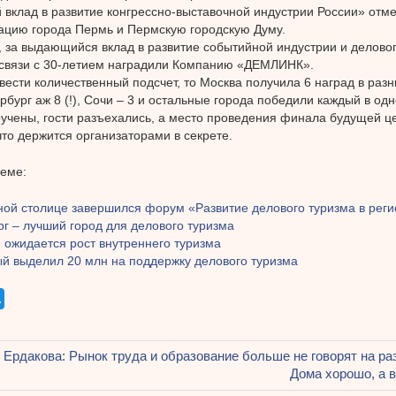
 вклад в развитие конгрессно-выставочной индустрии России» отм
цию города Пермь и Пермскую городскую Думу.
, за выдающийся вклад в развитие событийной индустрии и деловог
 связи с 30-летием наградили Компанию «ДЕМЛИНК».
вести количественный подсчет, то Москва получила 6 наград в раз
рбург аж 8 (!), Сочи – 3 и остальные города победили каждый в од
учены, гости разъехались, а место проведения финала будущей
что держится организаторами в секрете.
теме:
ной столице завершился форум «Развитие делового туризма в реги
г – лучший город для делового туризма
 ожидается рост внутреннего туризма
й выделил 20 млн на поддержку делового туризма
щая
 Ердакова: Рынок труда и образование больше не говорят на ра
ация
Следующая
Дома хорошо, а 
запись: