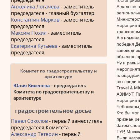
председателя
гостеприим
Анжелика Логачева
- заместитель
А дальше н
председателя - главный бухгалтер
региональн
Константин Марков
- заместитель
Министерст
мероприяти
председателя
трансформе
Максим Похил
- заместитель
А в номина
председателя
победил Де
Екатерина Кутыева
- заместитель
заповедник
председателя
объектов п
Ну и равны
мероприяти
Комитет по градостроительству и
площадкой 
архитектуре
вот среди 
Юлия Киселева
- председатель
Travel & M
Комитета по градостроительству и
АЗИМУТ Пар
архитектуре
мероприяти
Чебоксары,
градостроительное досье
Кто бы мог
признан ре
Павел Соколов
- первый заместитель
Затем снов
председателя Комитета
ТУР, Москв
Александр Тетерин
- первый
Были награ