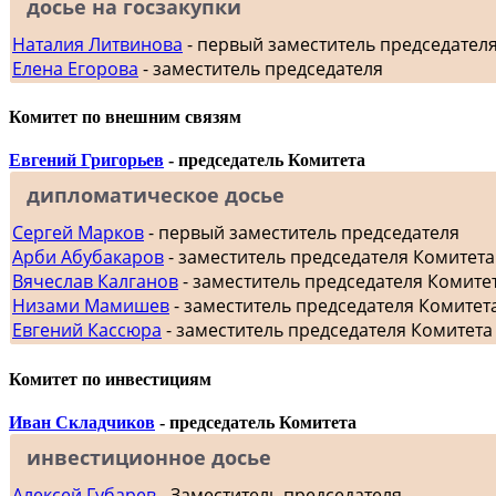
досье на госзакупки
Наталия Литвинова
- первый заместитель председател
Елена Егорова
- заместитель председателя
Комитет по внешним связям
Евгений Григорьев
- председатель Комитета
дипломатическое досье
Сергей Марков
- первый заместитель председателя
Арби Абубакаров
- заместитель председателя Комитет
Вячеслав Калганов
- заместитель председателя Комит
Низами Мамишев
- заместитель председателя Комитет
Евгений Кассюра
- заместитель председателя Комитета
Комитет по инвестициям
Иван Складчиков
- председатель Комитета
инвестиционное досье
Алексей Губарев
- Заместитель председателя