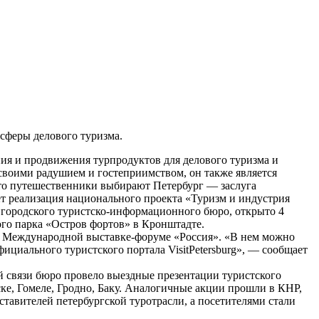
сферы делового туризма.
я и продвижения турпродуктов для делового туризма и
 своими радушием и гостеприимством, он также является
что путешественники выбирают Петербург — заслуга
ет реализация национального проекта «Туризм и индустрия
 городского туристско-информационного бюро, открыто 4
ого парка «Остров фортов» в Кронштадте.
на Международной выставке-форуме «Россия». «В нем можно
ициального туристского портала VisitPetersburg», — сообщает
й связи бюро провело выездные презентации туристского
ке, Гомеле, Гродно, Баку. Аналогичные акции прошли в КНР,
ставителей петербургской туротрасли, а посетителями стали