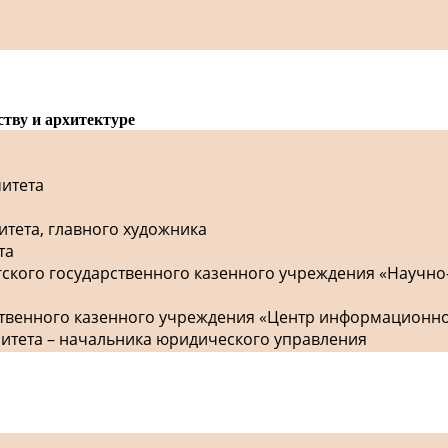
ству и архитектуре
митета
итета, главного художника
та
гского государственного казенного учреждения «Научно
рственного казенного учреждения «Центр информационн
митета – начальника юридического управления