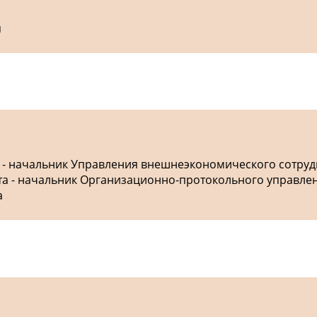
я
а - начальник Управления внешнеэкономического сотру
ета - начальник Организационно-протокольного управле
а