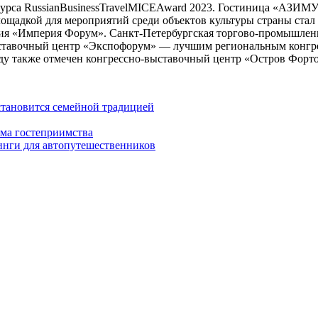
курса RussianBusinessTravelMICEAward 2023. Гостиница «АЗИМ
лощадкой для мероприятий среди объектов культуры страны стал
ия «Империя Форум». Санкт-Петербургская торгово-промышленн
выставочный центр «Экспофорум» — лучшим региональным конгр
году также отмечен конгрессно-выставочный центр «Остров Форт
 становится семейной традицией
ема гостеприимства
пинги для автопутешественников