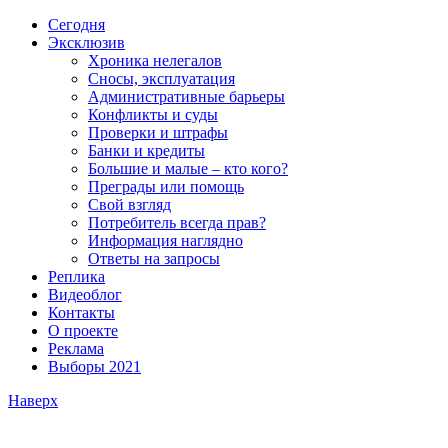
Сегодня
Эксклюзив
Хроника нелегалов
Сносы, эксплуатация
Административные барьеры
Конфликты и суды
Проверки и штрафы
Банки и кредиты
Большие и малые – кто кого?
Преграды или помощь
Свой взгляд
Потребитель всегда прав?
Информация наглядно
Ответы на запросы
Реплика
Видеоблог
Контакты
О проекте
Реклама
Выборы 2021
Наверх