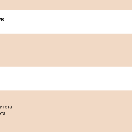
ле
итета
ета