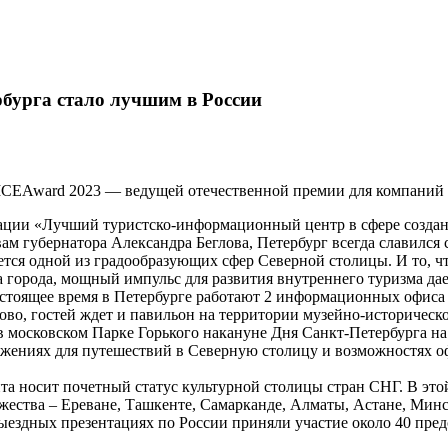
бурга стало лучшим в России
MICEAward 2023 — ведущей отечественной премии для компаний 
ции «Лучший туристско-информационный центр в сфере создани
ам губернатора Александра Беглова, Петербург всегда славился
ется одной из градообразующих сфер Северной столицы. И то, 
а города, мощный импульс для развития внутреннего туризма да
стоящее время в Петербурге работают 2 информационных офиса
ово, гостей ждет и павильон на территории музейно-историческ
в московском Парке Горького накануне Дня Санкт-Петербурга 
ожениях для путешествий в Северную столицу и возможностях оф
та носит почетный статус культурной столицы стран СНГ. В это
ества – Ереване, Ташкенте, Самарканде, Алматы, Астане, Минс
ыездных презентациях по России приняли участие около 40 пред