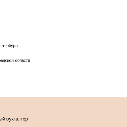
етербурге
адской области
ый бухгалтер