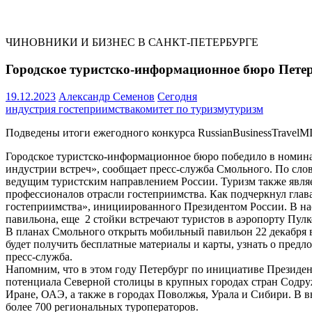
ЧИНОВНИКИ И БИЗНЕС В САНКТ-ПЕТЕРБУРГЕ
Городское туристско-информационное бюро Петер
19.12.2023
Александр Семенов
Сегодня
индустрия гостеприимства
комитет по туризму
туризм
Подведены итоги ежегодного конкурса RussianBusinessTravel
Городское туристско-информационное бюро победило в номина
индустрии встреч», сообщает пресс-служба Смольного. По слов
ведущим туристским направлением России. Туризм также явля
профессионалов отрасли гостеприимства. Как подчеркнул глав
гостеприимства», инициированного Президентом России. В на
павильона, еще 2 стойки встречают туристов в аэропорту Пулк
В планах Смольного открыть мобильный павильон 22 декабря 
будет получить бесплатные материалы и карты, узнать о предл
пресс-служба.
Напомним, что в этом году Петербург по инициативе Президен
потенциала Северной столицы в крупных городах стран Содруж
Иране, ОАЭ, а также в городах Поволжья, Урала и Сибири. В в
более 700 региональных туроператоров.