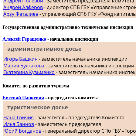
Андрей Полевой
- Заместитель председателя Комитета
Андрей Алферов
- директор СПБ ГБУ «Управление стр
Арзу Фаталиев
- управляющий СПб ГКУ «Фонд капиталь
Государственная административно-техническая инспекция
Алексей Геращенко
- начальник инспекции
административное досье
Игорь Башкин
- заместитель начальника инспекции
Мария Булгакова
- заместитель начальника инспекции
Екатерина Кузьменко
- заместитель начальника инспе
Комитет по развитию туризма
Евгений Панкевич
- председатель комитета
туристическое досье
Нана Гвичия
- заместитель председателя Комитета
Илья Баннов
- заместитель председателя
Юрий Богданов
- генеральный директор СПб ГБУ «Гор