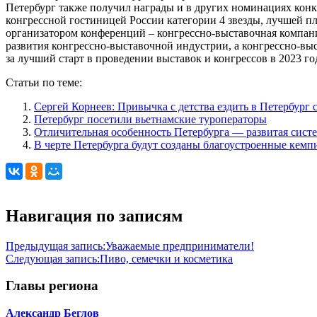
Петербург также получил награды и в других номинациях кон
конгрессной гостиницей России категории 4 звезды, лучшей п
организатором конференций – конгрессно-выставочная компан
развития конгрессно-выставочной индустрии, а конгрессно-
за лучший старт в проведении выставок и конгрессов в 2023 
Статьи по теме:
Сергей Корнеев: Привычка с детства ездить в Петербург
Петербург посетили вьетнамские туроператоры
Отличительная особенность Петербурга — развитая сист
В черте Петербурга будут созданы благоустроенные кем
Навигация по записям
Предыдущая запись:
Уважаемые предприниматели!
Следующая запись:
Пиво, семечки и косметика
Главы региона
Александр Беглов