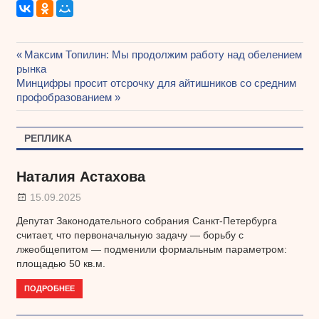
Предыдущая
Максим Топилин: Мы продолжим работу над обелением
Навигация
рынка
запись:
Следующая
Минцифры просит отсрочку для айтишников со средним
по
запись:
профобразованием
записям
РЕПЛИКА
Наталия Астахова
15.09.2025
Депутат Законодательного собрания Санкт-Петербурга
считает, что первоначальную задачу — борьбу с
лжеобщепитом — подменили формальным параметром:
площадью 50 кв.м.
ПОДРОБНЕЕ