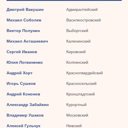
Дмитрий Вакушин
Адмиралтейский
Михаил Соболев
Василеостровский
Виктор Полунин
Выборгский
Михаил Асташкевич
Калининский
Сергей Иванов
Кировский
Юлия Логвиненко
Колпинский
Андрей Хорт
Красногвардейский
Игорь Сушков
Красносельский
Андрей Кононов
Кронштадтский
Александр Забайкин
Курортный
Владимир Ушаков
Московский
Алексей Гульчук
Невский