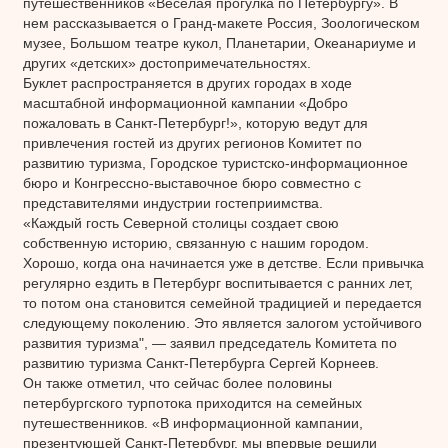
путешественников «Веселая прогулка по Петербургу». В
нем рассказывается о Гранд-макете Россия, Зоологическом
музее, Большом театре кукол, Планетарии, Океанариуме и
других «детских» достопримечательностях.
Буклет распространяется в других городах в ходе
масштабной информационной кампании «Добро
пожаловать в Санкт‑Петербург!», которую ведут для
привлечения гостей из других регионов Комитет по
развитию туризма, Городское туристско-информационное
бюро и Конгрессно-выставочное бюро совместно с
представителями индустрии гостеприимства.
«Каждый гость Северной столицы создает свою
собственную историю, связанную с нашим городом.
Хорошо, когда она начинается уже в детстве. Если привычка
регулярно ездить в Петербург воспитывается с ранних лет,
то потом она становится семейной традицией и передается
следующему поколению. Это является залогом устойчивого
развития туризма", — заявил председатель Комитета по
развитию туризма Санкт-Петербурга Сергей Корнеев.
Он также отметил, что сейчас более половины
петербургского турпотока приходится на семейных
путешественников. «В информационной кампании,
презентующей Санкт-Петербург, мы впервые решили