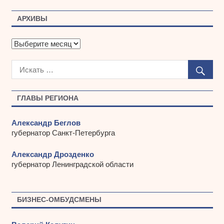
АРХИВЫ
А
р
х
и
в
ы
ГЛАВЫ РЕГИОНА
Александр Беглов
губернатор Санкт-Петербурга
Александр Дрозденко
губернатор Ленинградской области
БИЗНЕС-ОМБУДСМЕНЫ