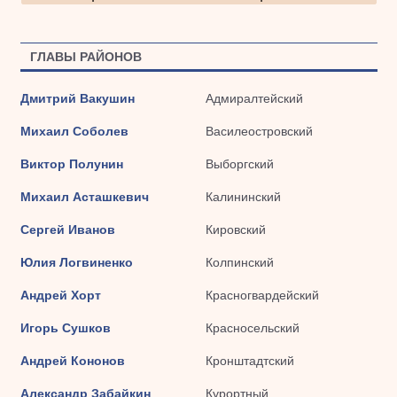
ГЛАВЫ РАЙОНОВ
Дмитрий Вакушин
Адмиралтейский
Михаил Соболев
Василеостровский
Виктор Полунин
Выборгский
Михаил Асташкевич
Калининский
Сергей Иванов
Кировский
Юлия Логвиненко
Колпинский
Андрей Хорт
Красногвардейский
Игорь Сушков
Красносельский
Андрей Кононов
Кронштадтский
Александр Забайкин
Курортный