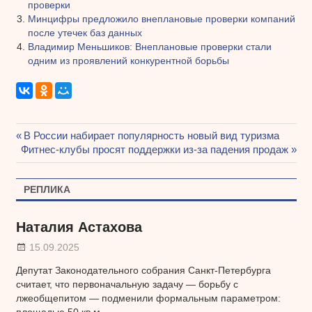
проверки
Минцифры предложило внеплановые проверки компаний
после утечек баз данных
Владимир Меньшиков: Внеплановые проверки стали
одним из проявлений конкурентной борьбы
Предыдущая
В России набирает популярность новый вид туризма
Навигация
Следующая
Фитнес-клубы просят поддержки из-за падения продаж
запись:
запись:
по
РЕПЛИКА
записям
Наталия Астахова
15.09.2025
Депутат Законодательного собрания Санкт-Петербурга
считает, что первоначальную задачу — борьбу с
лжеобщепитом — подменили формальным параметром: