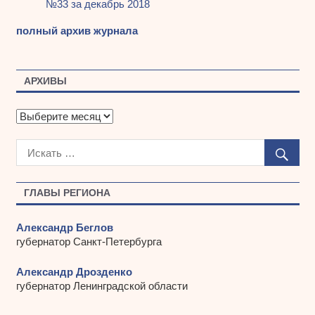
№33 за декабрь 2018
полный архив журнала
АРХИВЫ
А
р
х
и
в
ы
ГЛАВЫ РЕГИОНА
Александр Беглов
губернатор Санкт-Петербурга
Александр Дрозденко
губернатор Ленинградской области