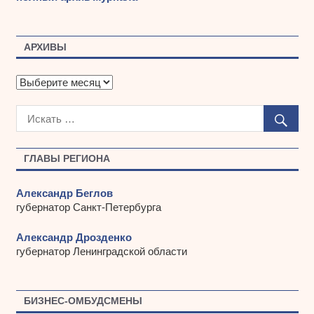
АРХИВЫ
А
р
х
и
в
ы
ГЛАВЫ РЕГИОНА
Александр Беглов
губернатор Санкт-Петербурга
Александр Дрозденко
губернатор Ленинградской области
БИЗНЕС-ОМБУДСМЕНЫ