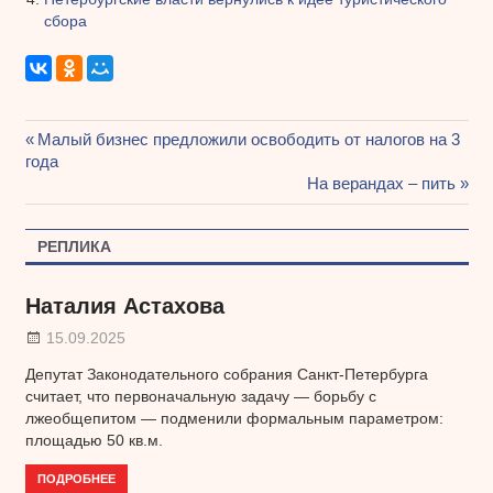
сбора
Предыдущая
Малый бизнес предложили освободить от налогов на 3
Навигация
года
запись:
Следующая
На верандах – пить
по
запись:
записям
РЕПЛИКА
Наталия Астахова
15.09.2025
Депутат Законодательного собрания Санкт-Петербурга
считает, что первоначальную задачу — борьбу с
лжеобщепитом — подменили формальным параметром:
площадью 50 кв.м.
ПОДРОБНЕЕ