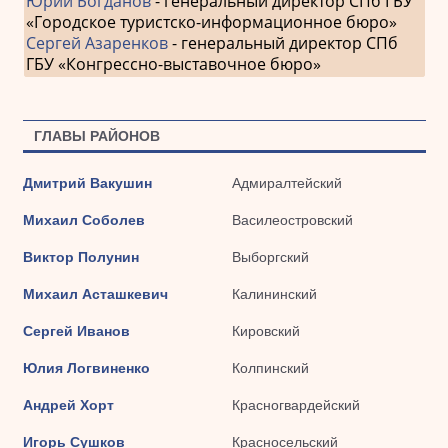
Юрий Богданов
- генеральный директор СПб ГБУ
«Городское туристско-информационное бюро»
Сергей Азаренков
- генеральный директор СПб
ГБУ «Конгрессно-выставочное бюро»
ГЛАВЫ РАЙОНОВ
Дмитрий Вакушин
Адмиралтейский
Михаил Соболев
Василеостровский
Виктор Полунин
Выборгский
Михаил Асташкевич
Калининский
Сергей Иванов
Кировский
Юлия Логвиненко
Колпинский
Андрей Хорт
Красногвардейский
Игорь Сушков
Красносельский