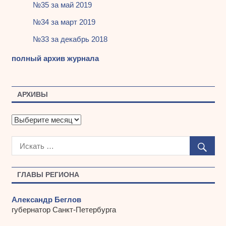
№35 за май 2019
№34 за март 2019
№33 за декабрь 2018
полный архив журнала
АРХИВЫ
А
р
х
и
в
ы
ГЛАВЫ РЕГИОНА
Александр Беглов
губернатор Санкт-Петербурга