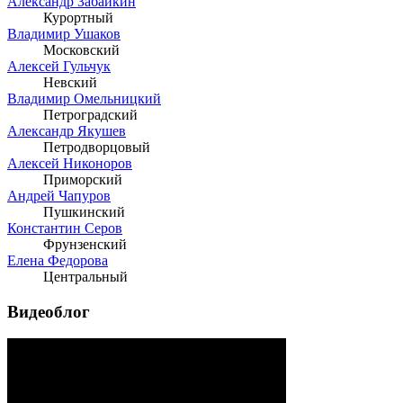
Александр Забайкин
Курортный
Владимир Ушаков
Московский
Алексей Гульчук
Невский
Владимир Омельницкий
Петроградский
Александр Якушев
Петродворцовый
Алексей Никоноров
Приморский
Андрей Чапуров
Пушкинский
Константин Серов
Фрунзенский
Елена Федорова
Центральный
Видеоблог