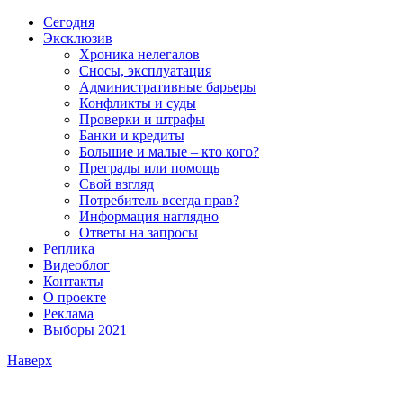
Сегодня
Эксклюзив
Хроника нелегалов
Сносы, эксплуатация
Административные барьеры
Конфликты и суды
Проверки и штрафы
Банки и кредиты
Большие и малые – кто кого?
Преграды или помощь
Свой взгляд
Потребитель всегда прав?
Информация наглядно
Ответы на запросы
Реплика
Видеоблог
Контакты
О проекте
Реклама
Выборы 2021
Наверх