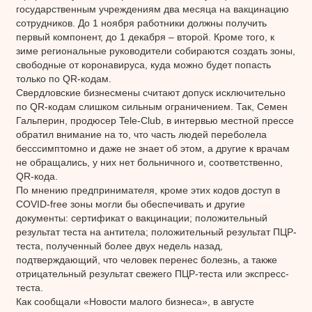
государственным учреждениям два месяца на вакцинацию
сотрудников. До 1 ноября работники должны получить
первый компонент, до 1 декабря – второй. Кроме того, к
зиме региональные руководители собираются создать зоны,
свободные от коронавируса, куда можно будет попасть
только по QR-кодам.
Свердловские бизнесмены считают допуск исключительно
по QR-кодам слишком сильным ограничением. Так, Семен
Гальперин, продюсер Tele-Club, в интервью местной прессе
обратил внимание на то, что часть людей переболела
бесссимптомно и даже не знает об этом, а другие к врачам
не обращались, у них нет больничного и, соответственно,
QR-кода.
По мнению предпринимателя, кроме этих кодов доступ в
COVID-free зоны могли бы обеспечивать и другие
документы: сертификат о вакцинации; положительный
результат теста на антитела; положительный результат ПЦР-
теста, полученный более двух недель назад,
подтверждающий, что человек перенес болезнь, а также
отрицательный результат свежего ПЦР-теста или экспресс-
теста.
Как сообщали «Новости малого бизнеса», в августе