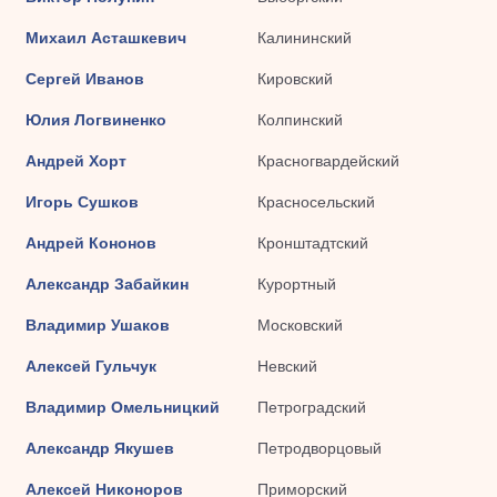
Михаил Асташкевич
Калининский
Сергей Иванов
Кировский
Юлия Логвиненко
Колпинский
Андрей Хорт
Красногвардейский
Игорь Сушков
Красносельский
Андрей Кононов
Кронштадтский
Александр Забайкин
Курортный
Владимир Ушаков
Московский
Алексей Гульчук
Невский
Владимир Омельницкий
Петроградский
Александр Якушев
Петродворцовый
Алексей Никоноров
Приморский