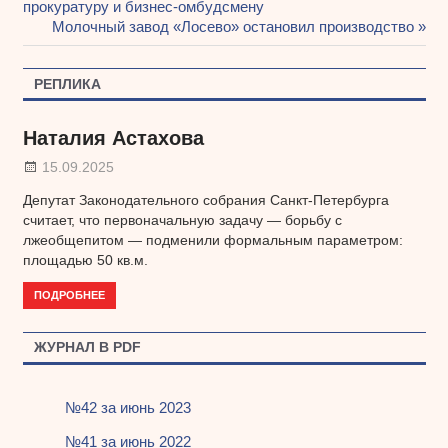
Навигация
прокуратуру и бизнес-омбудсмену
запись:
Следующая
Молочный завод «Лосево» остановил производство
по
запись:
записям
РЕПЛИКА
Наталия Астахова
15.09.2025
Депутат Законодательного собрания Санкт-Петербурга
считает, что первоначальную задачу — борьбу с
лжеобщепитом — подменили формальным параметром:
площадью 50 кв.м.
ПОДРОБНЕЕ
ЖУРНАЛ В PDF
№42 за июнь 2023
№41 за июнь 2022