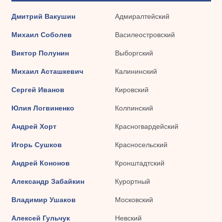
Дмитрий Вакушин
Адмиралтейский
Михаил Соболев
Василеостровский
Виктор Полунин
Выборгский
Михаил Асташкевич
Калининский
Сергей Иванов
Кировский
Юлия Логвиненко
Колпинский
Андрей Хорт
Красногвардейский
Игорь Сушков
Красносельский
Андрей Кононов
Кронштадтский
Александр Забайкин
Курортный
Владимир Ушаков
Московский
Алексей Гульчук
Невский