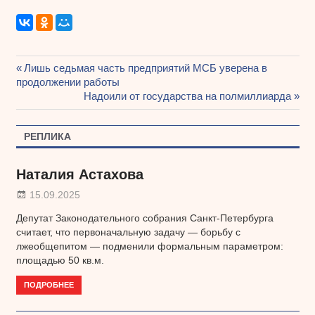
Предыдущая
Лишь седьмая часть предприятий МСБ уверена в
Навигация
продолжении работы
запись:
Следующая
Надоили от государства на полмиллиарда
по
запись:
записям
РЕПЛИКА
Наталия Астахова
15.09.2025
Депутат Законодательного собрания Санкт-Петербурга
считает, что первоначальную задачу — борьбу с
лжеобщепитом — подменили формальным параметром:
площадью 50 кв.м.
ПОДРОБНЕЕ