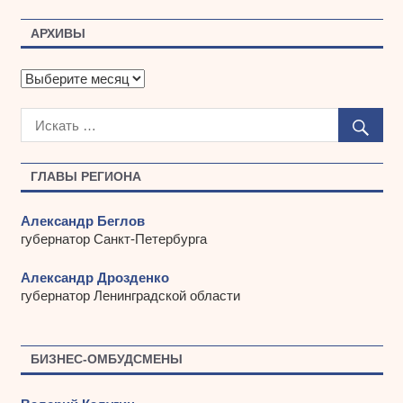
АРХИВЫ
А
р
х
и
в
ы
ГЛАВЫ РЕГИОНА
Александр Беглов
губернатор Санкт-Петербурга
Александр Дрозденко
губернатор Ленинградской области
БИЗНЕС-ОМБУДСМЕНЫ