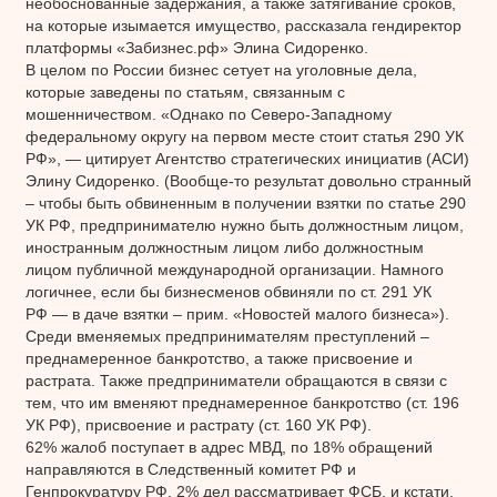
необоснованные задержания, а также затягивание сроков,
на которые изымается имущество, рассказала гендиректор
платформы «Забизнес.рф» Элина Сидоренко.
В целом по России бизнес сетует на уголовные дела,
которые заведены по статьям, связанным с
мошенничеством. «Однако по Северо-Западному
федеральному округу на первом месте стоит статья 290 УК
РФ», — цитирует Агентство стратегических инициатив (АСИ)
Элину Сидоренко. (Вообще-то результат довольно странный
– чтобы быть обвиненным в получении взятки по статье 290
УК РФ, предпринимателю нужно быть должностным лицом,
иностранным должностным лицом либо должностным
лицом публичной международной организации. Намного
логичнее, если бы бизнесменов обвиняли по ст. 291 УК
РФ — в даче взятки – прим. «Новостей малого бизнеса»).
Среди вменяемых предпринимателям преступлений –
преднамеренное банкротство, а также присвоение и
растрата. Также предприниматели обращаются в связи с
тем, что им вменяют преднамеренное банкротство (ст. 196
УК РФ), присвоение и растрату (ст. 160 УК РФ).
62% жалоб поступает в адрес МВД, по 18% обращений
направляются в Следственный комитет РФ и
Генпрокуратуру РФ. 2% дел рассматривает ФСБ, и кстати,