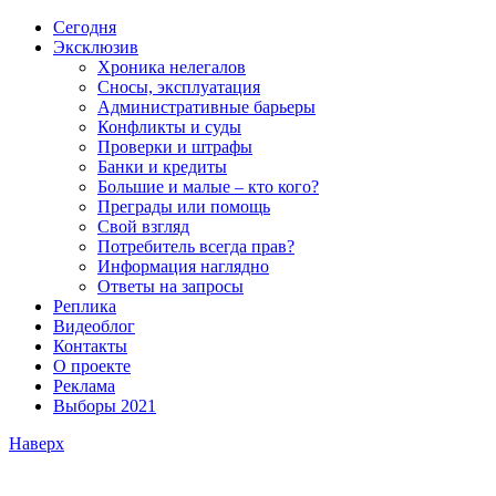
Сегодня
Эксклюзив
Хроника нелегалов
Сносы, эксплуатация
Административные барьеры
Конфликты и суды
Проверки и штрафы
Банки и кредиты
Большие и малые – кто кого?
Преграды или помощь
Свой взгляд
Потребитель всегда прав?
Информация наглядно
Ответы на запросы
Реплика
Видеоблог
Контакты
О проекте
Реклама
Выборы 2021
Наверх