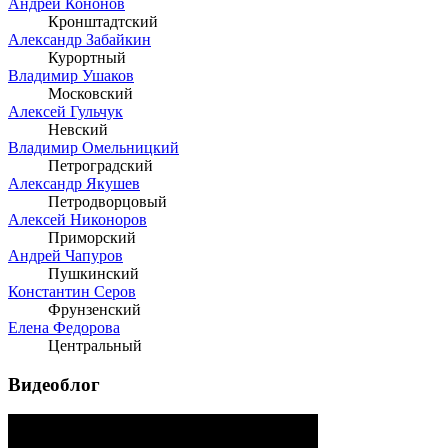
Андрей Кононов
Кронштадтский
Александр Забайкин
Курортный
Владимир Ушаков
Московский
Алексей Гульчук
Невский
Владимир Омельницкий
Петроградский
Александр Якушев
Петродворцовый
Алексей Никоноров
Приморский
Андрей Чапуров
Пушкинский
Константин Серов
Фрунзенский
Елена Федорова
Центральный
Видеоблог