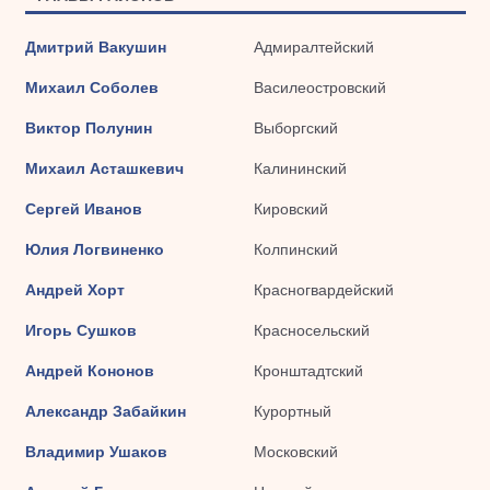
Дмитрий Вакушин
Адмиралтейский
Михаил Соболев
Василеостровский
Виктор Полунин
Выборгский
Михаил Асташкевич
Калининский
Сергей Иванов
Кировский
Юлия Логвиненко
Колпинский
Андрей Хорт
Красногвардейский
Игорь Сушков
Красносельский
Андрей Кононов
Кронштадтский
Александр Забайкин
Курортный
Владимир Ушаков
Московский