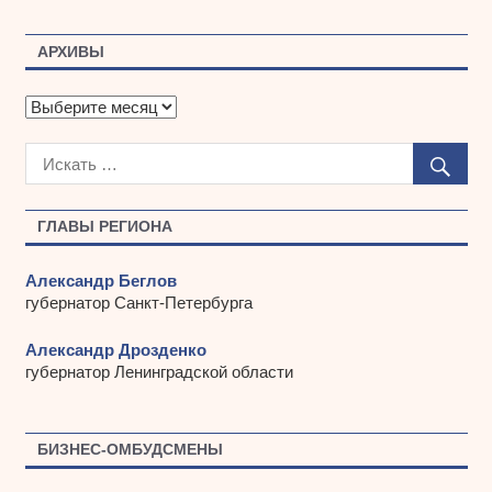
АРХИВЫ
А
р
х
и
в
ы
ГЛАВЫ РЕГИОНА
Александр Беглов
губернатор Санкт-Петербурга
Александр Дрозденко
губернатор Ленинградской области
БИЗНЕС-ОМБУДСМЕНЫ