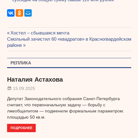
Предыдущая
Хостел – сбывшаяся мечта
Навигация
Следующая
Смольный зачистил 60 «квадратов» в Красногвардейском
запись:
запись:
районе
по
записям
РЕПЛИКА
Наталия Астахова
15.09.2025
Депутат Законодательного собрания Санкт-Петербурга
считает, что первоначальную задачу — борьбу с
лжеобщепитом — подменили формальным параметром:
площадью 50 кв.м.
ПОДРОБНЕЕ