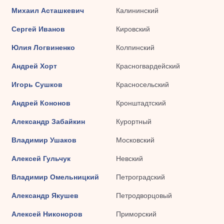
Михаил Асташкевич
Калининский
Сергей Иванов
Кировский
Юлия Логвиненко
Колпинский
Андрей Хорт
Красногвардейский
Игорь Сушков
Красносельский
Андрей Кононов
Кронштадтский
Александр Забайкин
Курортный
Владимир Ушаков
Московский
Алексей Гульчук
Невский
Владимир Омельницкий
Петроградский
Александр Якушев
Петродворцовый
Алексей Никоноров
Приморский