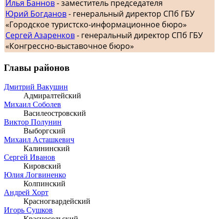
Илья Баннов
- заместитель председателя
Юрий Богданов
- генеральный директор СПб ГБУ
«Городское туристско-информационное бюро»
Сергей Азаренков
- генеральный директор СПб ГБУ
«Конгрессно-выставочное бюро»
Главы районов
Дмитрий Вакушин
Адмиралтейский
Михаил Соболев
Василеостровский
Виктор Полунин
Выборгский
Михаил Асташкевич
Калининский
Сергей Иванов
Кировский
Юлия Логвиненко
Колпинский
Андрей Хорт
Красногвардейский
Игорь Сушков
Красносельский