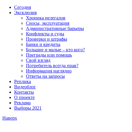
Сегодня
Эксклюзив
Хроника нелегалов
Сносы, эксплуатация
Административные барьеры
Конфликты и суды
Проверки и штрафы
Банки и кредиты
Большие и малые – кто кого?
Преграды или помощь
Свой взгляд
Потребитель всегда прав?
Информация наглядно
Ответы на запросы
Реплика
Видеоблог
Контакты
О проекте
Реклама
Выборы 2021
Наверх