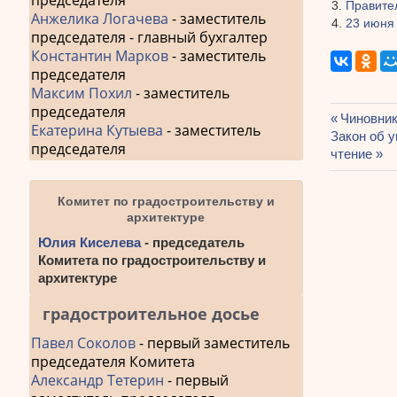
председателя
Правите
Анжелика Логачева
- заместитель
23 июня
председателя - главный бухгалтер
Константин Марков
- заместитель
председателя
Максим Похил
- заместитель
председателя
Предыду
Чиновник
Екатерина Кутыева
- заместитель
Навиг
Следующа
Закон об 
запись:
председателя
запись:
чтение
по
запис
Комитет по градостроительству и
архитектуре
Юлия Киселева
- председатель
Комитета по градостроительству и
архитектуре
градостроительное досье
Павел Соколов
- первый заместитель
председателя Комитета
Александр Тетерин
- первый