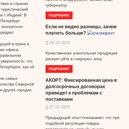
твия в странах
губернатор.
к туристический
е с Индией. В
ПОДРОБНЕЕ
Петербург.
 конгрессно-
Если не видно разницы, зачем
ередает
платить больше?
28.10.2025
дущей в тране в
тие офиса,
Качественная алкогольная продукция
 правильном
рискует уйти в «черную» зону.
уверенность, что
етербурге, как об
ПОДРОБНЕЕ
зле самых
АКОРТ: Фиксированная цена в
ельства Северной
долгосрочных договорах
и других городах
приведет к проблемам с
поставками
27.10.2025
Предыдущий опыт показывает, что при
подобной регуляции товары
перетекают на «серый» рынок.