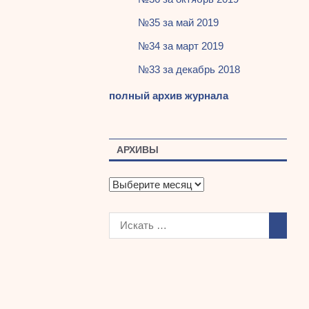
№35 за май 2019
№34 за март 2019
№33 за декабрь 2018
полный архив журнала
АРХИВЫ
А
р
х
и
в
ы