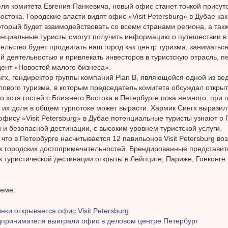
ля комитета Евгения Панкевича, новый офис станет точкой присутс
остока. Городские власти видят офис «Visit Petersburg» в Дубае ка
оторый будет взаимодействовать со всеми странами региона, а такж
нциальные туристы смогут получить информацию о путешествии в 
ельство будет продвигать наш город как центр туризма, заниматься
й деятельностью и привлекать инвесторов в туристскую отрасль, п
ент «Новостей малого бизнеса».
гх, гендиректор группы компаний Plan B, являющейся одной из ве
лового туризма, в которым председатель комитета обсуждал откры
то хотя гостей с Ближнего Востока в Петербурге пока немного, при
 их доля в общем турпотоке может вырасти. Хармик Сингх выразил 
офису «Visit Petersburg» в Дубае потенциальные туристы узнают о П
 и безопасной дестинации, с высоким уровнем туристской услуги.
что в Петербурге насчитывается 12 павильонов Visit Petersburg во
 городских достопримечательностей. Брендированные представит
к туристической дестинации открыты в Лейпциге, Париже, Гонконге 
теме:
нки открывается офис Visit Petersburg
дпринимателя выиграли офис в деловом центре Петербург