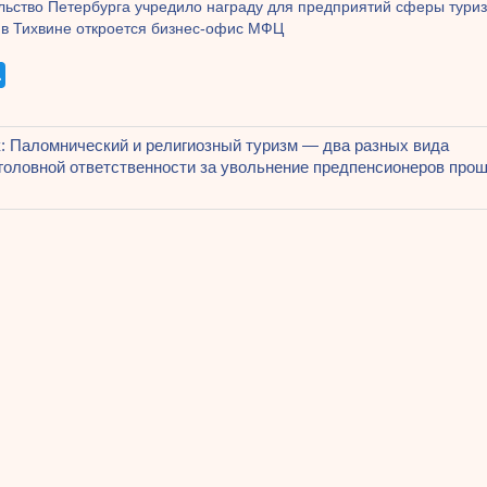
льство Петербурга учредило награду для предприятий сферы тури
 в Тихвине откроется бизнес-офис МФЦ
щая
: Паломнический и религиозный туризм — два разных вида
ация
я
уголовной ответственности за увольнение предпенсионеров про
ям