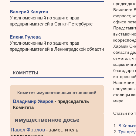
председате
Ближнего В
Валерий Калугин
форпост, к
Уполномоченный по защите прав
офисе поте
предпринимателей в Санкт-Петербурге
Представит
выставочно
Елена Рулева
корреспонд
Уполномоченный по защите прав
Хармик Син
предпринимателей в Ленинградской области
области де
отметил, ч
маркетинге
благодаря 
КОМИТЕТЫ
интересной
Напомним, 
популярных
Комитет имущественных отношений
столицы ка
мира.
Владимир Уваров
- председатель
Комитета
Статьи по 
имущественное досье
В Хельси
Павел Фролов
- заместитель
Три пре