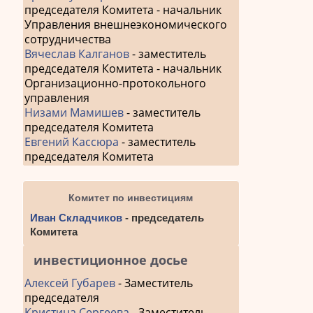
председателя Комитета - начальник
Управления внешнеэкономического
сотрудничества
Вячеслав Калганов
- заместитель
председателя Комитета - начальник
Организационно-протокольного
управления
Низами Мамишев
- заместитель
председателя Комитета
Евгений Кассюра
- заместитель
председателя Комитета
Комитет по инвестициям
Иван Складчиков
- председатель
Комитета
инвестиционное досье
Алексей Губарев
- Заместитель
председателя
Кристина Сергеева
- Заместитель