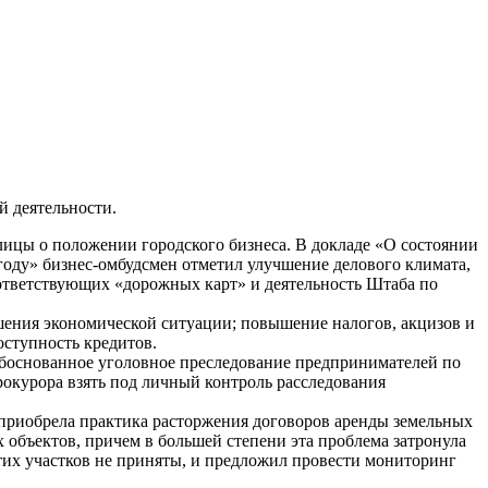
й деятельности.
ицы о положении городского бизнеса. В докладе «О состоянии
году» бизнес-омбудсмен отметил улучшение делового климата,
оответствующих «дорожных карт» и деятельность Штаба по
дшения экономической ситуации; повышение налогов, акцизов и
ступность кредитов.
обоснованное уголовное преследование предпринимателей по
рокурора взять под личный контроль расследования
 приобрела практика расторжения договоров аренды земельных
объектов, причем в большей степени эта проблема затронула
их участков не приняты, и предложил провести мониторинг