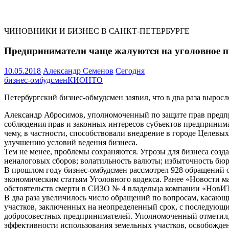
ЧИНОВНИКИ И БИЗНЕС В САНКТ-ПЕТЕРБУРГЕ
Предприниматели чаще жалуются на уголовное п
10.05.2018
Александр Семенов
Сегодня
бизнес-омбудсмен
КИО
НТО
Петербургский бизнес-обмудсмен заявил, что в два раза вырос
Александр Абросимов, уполномоченный по защите прав предпри
соблюдения прав и законных интересов субъектов предпринима
чему, в частности, способствовали внедрение в городе Целев
улучшению условий ведения бизнеса.
Тем не менее, проблемы сохраняются. Угрозы для бизнеса соз
неналоговых сборов; волатильность валюты; избыточность бю
В прошлом году бизнес-омбудсмен рассмотрел 928 обращений 
экономическим статьям Уголовного кодекса. Ранее «Новости м
обстоятельств смерти в СИЗО № 4 владельца компании «Нов
В два раза увеличилось число обращений по вопросам, касающ
участков, заключенных на неопределенный срок, с последующ
добросовестных предпринимателей. Уполномоченный отметил, 
эффективности использования земельных участков, освобожде