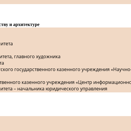
ству и архитектуре
митета
итета, главного художника
та
гского государственного казенного учреждения «Научно
рственного казенного учреждения «Центр информационн
митета – начальника юридического управления