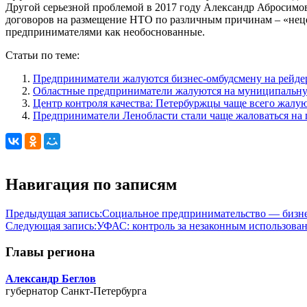
Другой серьезной проблемой в 2017 году Александр Абросим
договоров на размещение НТО по различным причинам – «неце
предпринимателями как необоснованные.
Статьи по теме:
Предприниматели жалуются бизнес-омбудсмену на рейдер
Областные предприниматели жалуются на муниципальну
Центр контроля качества: Петербуржцы чаще всего жалую
Предприниматели Ленобласти стали чаще жаловаться на
Навигация по записям
Предыдущая запись:
Социальное предпринимательство — бизне
Следующая запись:
УФАС: контроль за незаконным использова
Главы региона
Александр Беглов
губернатор Санкт-Петербурга