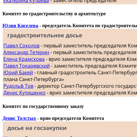
Екатерина Кутыева
- заместитель председателя
Комитет по градостроительству и архитектуре
Юлия Киселева
- председатель Комитета по градостроитель
градостроительное досье
Павел Соколов
- первый заместитель председателя Ко
Александр Тетерин
- первый заместитель председателя
Елена Крамскова
- врио заместителя председателя Ком
Павел Токаревский
- заместитель председателя Комите
Юрий Бакей
- главный градостроитель Санкт-Петербур
плана Санкт-Петербурга»
Рудольф Тов
- директор Санкт-Петербургского госуда
Денис Кутишенко
- врио заместителя председателя Ко
Комитет по государственному заказу
Денис Толстых
- врио председателя Комитета
досье на госзакупки