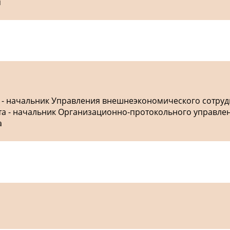
я
а - начальник Управления внешнеэкономического сотру
ета - начальник Организационно-протокольного управле
а