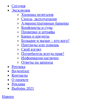
Сегодня
Эксклюзив
Хроника нелегалов
Сносы, эксплуатация
Административные барьеры
Конфликты и суды
Проверки и штрафы
Банки и кредиты
Большие и малые – кто кого?
Преграды или помощь
Свой взгляд
Потребитель всегда прав?
Информация наглядно
Ответы на запросы
Реплика
Видеоблог
Контакты
О проекте
Реклама
Выборы 2021
Наверх