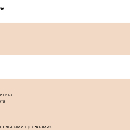
ле
итета
ета
оительными проектами»