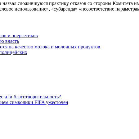
ов назвал сложившуюся практику отказов со стороны Комитета 
левое использование», «субаренда» «несоответствие параметр
ов и энергетиков
ю власть
тся на качество молока и молочных продуктов
 полицейских
с или благотворительность?
нием символики FIFA ужесточен