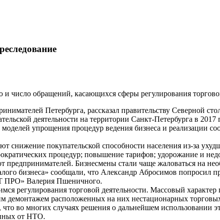
реследование
ло и число обращений, касающихся сферы регулирования торгово
нимателей Петербурга, рассказал правительству Северной стол
тельской деятельности на территории Санкт-Петербурга в 2017 
ых моделей упрощения процедур ведения бизнеса и реализации с
дают снижение покупательской способности населения из-за уху
рократических процедур; повышение тарифов; удорожание и недо
от предпринимателей. Бизнесмены стали чаще жаловаться на не
алого бизнеса» сообщали, что Александр Абросимов попросил п
ИТ ПРО» Валерия Пшеничного.
имся регулирования торговой деятельности. Массовый характер
им демонтажем расположенных на них нестационарных торговых 
что во многих случаях решения о дальнейшем использовании эт
нных от НТО.