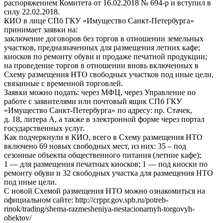
распоряжением Комитета от 16.02.2018 № 694-р и вступил в
силу 22.02.2018.
КИО в лице СПб ГКУ «Имущество Санкт-Петербурга»
принимает заявки на:
заключение договоров без торгов в отношении земельных
участков, предназначенных для размещения летних кафе;
киосков по ремонту обуви и продаже печатной продукции;
на проведение торгов в отношении вновь включенных в
Схему размещения НТО свободных участков под иные цели,
связанные с временной торговлей.
Заявки можно подать: через МФЦ, через Управление по
работе с заявителями или почтовый ящик СПб ГКУ
«Имущество Санкт-Петербурга» по адресу: пр. Стачек,
д. 18, литера А, а также в электронной форме через портал
государственных услуг.
Как подчеркнули в КИО, всего в Схему размещения НТО
включено 69 новых свободных мест, из них: 35 – под
сезонные объекты общественного питания (летние кафе);
1 — для размещения печатных киосков; 1 — под киоски по
ремонту обуви и 32 свободных участка для размещения НТО
под иные цели.
С новой Схемой размещения НТО можно ознакомиться на
официальном сайте: http://crppr.gov.spb.ru/potreb-
rinok/trading/shema-razmesheniya-nestacionarnyh-torgovyh-
obektov/