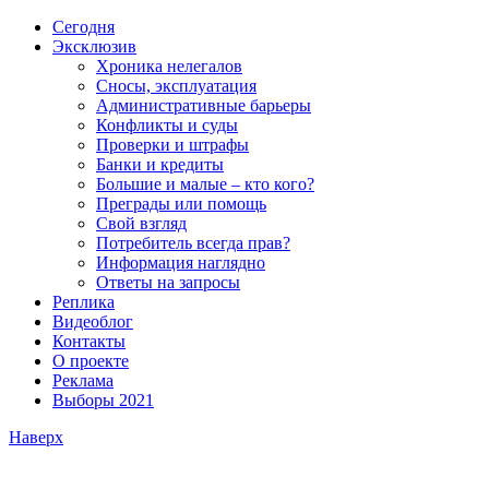
Сегодня
Эксклюзив
Хроника нелегалов
Сносы, эксплуатация
Административные барьеры
Конфликты и суды
Проверки и штрафы
Банки и кредиты
Большие и малые – кто кого?
Преграды или помощь
Свой взгляд
Потребитель всегда прав?
Информация наглядно
Ответы на запросы
Реплика
Видеоблог
Контакты
О проекте
Реклама
Выборы 2021
Наверх