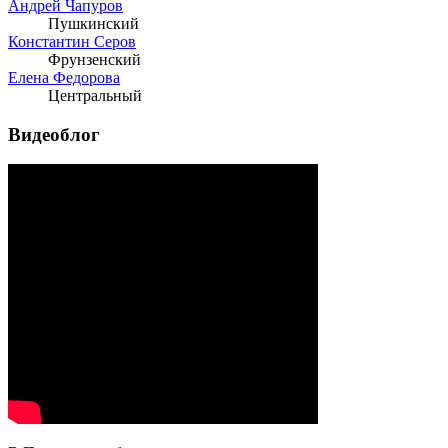
Андрей Чапуров
Пушкинский
Константин Серов
Фрунзенский
Елена Федорова
Центральный
Видеоблог