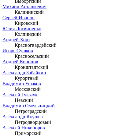
Выборгский
Михаил Асташкевич
Калининский
Сергей Иванов
Кировский
Юлия Логвиненко
Колпинский
Андрей Хорт
Красногвардейский
Игорь Сушков
Красносельский
Андрей Кононов
Кронштадтский
Александр Забайкин
Курортный
Владимир Ушаков
Московский
Алексей Гульчук
Невский
Владимир Омельницкий
Петроградский
Александр Якушев
Петродворцовый
Алексей Никоноров
Приморский