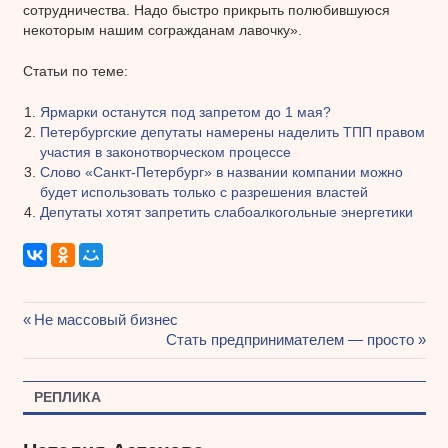
сотрудничества. Надо быстро прикрыть полюбившуюся
некоторым нашим согражданам лавочку».
Статьи по теме:
Ярмарки останутся под запретом до 1 мая?
Петербургские депутаты намерены наделить ТПП правом
участия в законотворческом процессе
Слово «Санкт-Петербург» в названии компании можно
будет использовать только с разрешения властей
Депутаты хотят запретить слабоалкогольные энергетики
Предыдущая
Не массовый бизнес
Навигация
запись:
Следующая
Стать предпринимателем — просто
запись:
по
РЕПЛИКА
записям