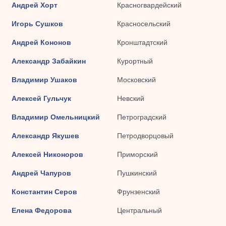
Андрей Хорт
Красногвардейский
Игорь Сушков
Красносельский
Андрей Кононов
Кронштадтский
Александр Забайкин
Курортный
Владимир Ушаков
Московский
Алексей Гульчук
Невский
Владимир Омельницкий
Петроградский
Александр Якушев
Петродворцовый
Алексей Никоноров
Приморский
Андрей Чапуров
Пушкинский
Константин Серов
Фрунзенский
Елена Федорова
Центральный