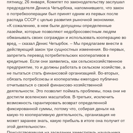
пятницу, 26 января, Комитет по законодательству заслушал
председателя Дениса Четырбока, напомнившего, что закон
о потребкооперации был принят одним из первых после
распада СССР с целью развития рыночной экономики.
«К сожалению, в нем были допущены определенные
лазейки, которые позволяют недобросовестным людям
обманывать своих сограждан и использовать кооперацию во
вред, – сказал Денис Четырбок. – Мы предлагаем внести в
действующий закон три сущностных изменения. Во-первых,
запретить перевод потребительских кооперативов в
кредитные. Если они заявились, как сельскохозяйственное
предприятие, то и должны работать в сельском хозяйстве, а
не пытаться стать финансовой организацией. Во-вторых,
обязать потребсоюзы и кооперативы ежегодно публично
отчитываться о своей финансово-хозяйственной
деятельности. Это позволит поймать проблемы, пока они не
достигли вселенских масштабов. В-третьих, исключить
возможность гарантировать возврат определенной
фиксированной суммы, потому что, собирая деньги на
какую-то кооперативную деятельность, организация не
может заранее знать, какую прибыль в итоге она получит от
этой деятельности».
Присутствовавшая на заседании заместитель начальника