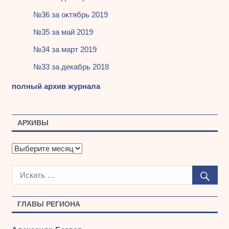
№36 за октябрь 2019
№35 за май 2019
№34 за март 2019
№33 за декабрь 2018
полный архив журнала
АРХИВЫ
А
р
х
и
в
ы
ГЛАВЫ РЕГИОНА