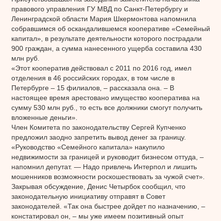
правового управления ГУ МВД по Санкт-Петербургу и
Ленинградской области Мария Шкермонтова напомнила
собравшимся об оскандалившемся кооперативе «Семейный
капитал», в результате деятельности которого пострадали
900 граждан, а сумма нанесенного ущерба составила 430
млн руб.
«Этот кооператив действовал с 2011 по 2016 год, имел
отделения в 46 российских городах, в том числе в
Петербурге – 15 филиалов, – рассказала она. – В
настоящее время арестовано имущество кооператива на
сумму 530 млн руб., то есть все должники смогут получить
вложенные деньги».
Член Комитета по законодательству Сергей Купченко
предложил заодно запретить вывод денег за границу.
«Руководство «Семейного капитала» накупило
недвижимости за границей и руководит бизнесом оттуда, –
напомнил депутат. — Надо привлечь Интерпол и лишить
мошенников возможности роскошествовать за чужой счет».
Закрывая обсуждение, Денис Четырбок сообщил, что
законодательную инициативу отправят в Совет
законодателей. «Так она быстрее дойдет по назначению, –
констатировал он, – мы уже имеем позитивный опыт