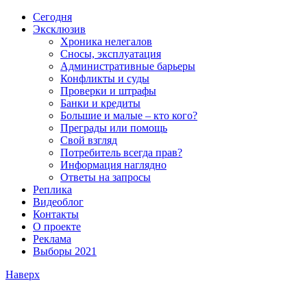
Сегодня
Эксклюзив
Хроника нелегалов
Сносы, эксплуатация
Административные барьеры
Конфликты и суды
Проверки и штрафы
Банки и кредиты
Большие и малые – кто кого?
Преграды или помощь
Свой взгляд
Потребитель всегда прав?
Информация наглядно
Ответы на запросы
Реплика
Видеоблог
Контакты
О проекте
Реклама
Выборы 2021
Наверх