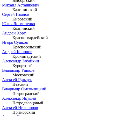
Выборгский
Михаил Асташкевич
Калининский
Сергей Иванов
Кировский
Юлия Логвиненко
Колпинский
Андрей Хорт
Красногвардейский
Игорь Сушков
Красносельский
Андрей Кононов
Кронштадтский
Александр Забайкин
Курортный
Владимир Ушаков
Московский
Алексей Гульчук
Невский
Владимир Омельницкий
Петроградский
Александр Якушев
Петродворцовый
Алексей Никоноров
Приморский