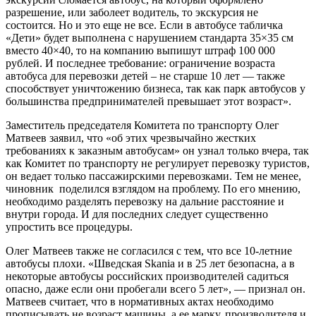
разрешение, или заболеет водитель, то экскурсия не
состоится. Но и это еще не все. Если в автобусе табличка
«Дети» будет выполнена с нарушением стандарта 35×35 см
вместо 40×40, то на компанию выпишут штраф 100 000
рублей. И последнее требование: ограничение возраста
автобуса для перевозки детей – не старше 10 лет — также
способствует уничтожению бизнеса, так как парк автобусов у
большинства предпринимателей превышает этот возраст».
Заместитель председателя Комитета по транспорту Олег
Матвеев заявил, что «об этих чрезвычайно жестких
требованиях к заказным автобусам» он узнал только вчера, так
как Комитет по транспорту не регулирует перевозку туристов,
он ведает только пассажирскими перевозками. Тем не менее,
чиновник поделился взглядом на проблему. По его мнению,
необходимо разделять перевозку на дальние расстояние и
внутри города. И для последних следует существенно
упростить все процедуры.
Олег Матвеев также не согласился с тем, что все 10-летние
автобусы плохи. «Шведская Skania и в 25 лет безопасна, а в
некоторые автобусы российских производителей садиться
опасно, даже если они пробегали всего 5 лет», — признал он.
Матвеев считает, что в нормативных актах необходимо
прописывать не возраст машины, а ее марку, производителя и