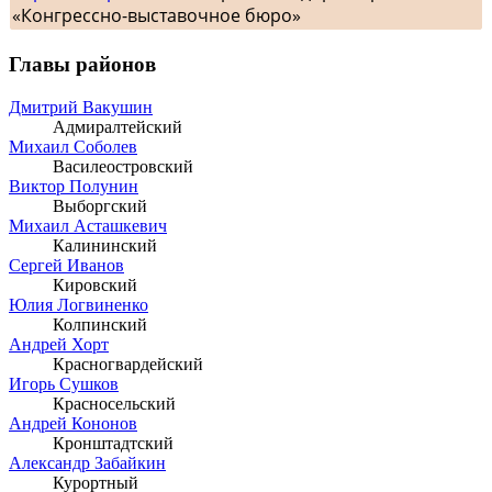
«Конгрессно-выставочное бюро»
Главы районов
Дмитрий Вакушин
Адмиралтейский
Михаил Соболев
Василеостровский
Виктор Полунин
Выборгский
Михаил Асташкевич
Калининский
Сергей Иванов
Кировский
Юлия Логвиненко
Колпинский
Андрей Хорт
Красногвардейский
Игорь Сушков
Красносельский
Андрей Кононов
Кронштадтский
Александр Забайкин
Курортный