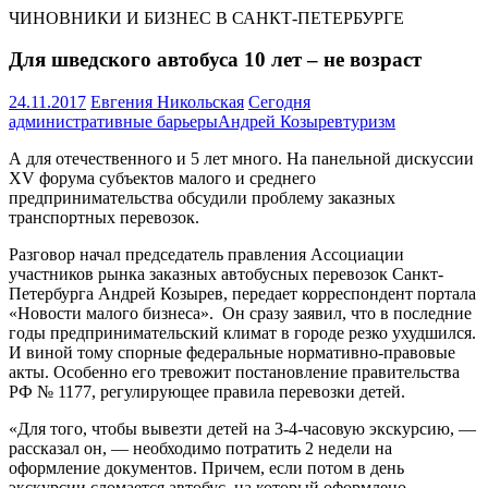
ЧИНОВНИКИ И БИЗНЕС В САНКТ-ПЕТЕРБУРГЕ
Для шведского автобуса 10 лет – не возраст
24.11.2017
Евгения Никольская
Сегодня
административные барьеры
Андрей Козырев
туризм
А для отечественного и 5 лет много. На панельной дискуссии
XV форума субъектов малого и среднего
предпринимательства обсудили проблему заказных
транспортных перевозок.
Разговор начал председатель правления Ассоциации
участников рынка заказных автобусных перевозок Санкт-
Петербурга Андрей Козырев, передает корреспондент портала
«Новости малого бизнеса». Он сразу заявил, что в последние
годы предпринимательский климат в городе резко ухудшился.
И виной тому спорные федеральные нормативно-правовые
акты. Особенно его тревожит постановление правительства
РФ № 1177, регулирующее правила перевозки детей.
«Для того, чтобы вывезти детей на 3-4-часовую экскурсию, —
рассказал он, — необходимо потратить 2 недели на
оформление документов. Причем, если потом в день
экскурсии сломается автобус, на который оформлено