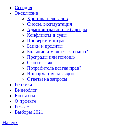
Сегодня
Эксклюзив
Хроника нелегалов
Сносы, эксплуатация
Административные барьеры
Конфликты и суды
Проверки и штрафы
Банки и кредиты
Большие и малые – кто кого?
Преграды или помощь
Свой взгляд
Потребитель всегда прав?
Информация наглядно
Ответы на запросы
Реплика
Видеоблог
Контакты
О проекте
Реклама
Выборы 2021
Наверх