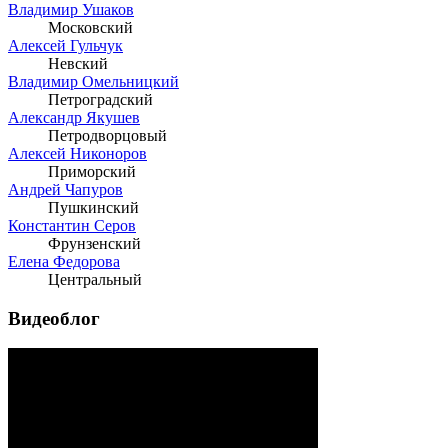
Владимир Ушаков
Московский
Алексей Гульчук
Невский
Владимир Омельницкий
Петроградский
Александр Якушев
Петродворцовый
Алексей Никоноров
Приморский
Андрей Чапуров
Пушкинский
Константин Серов
Фрунзенский
Елена Федорова
Центральный
Видеоблог