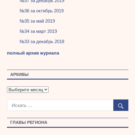
№37 за декабрь 2019
№36 за октябрь 2019
№35 за май 2019
№34 за март 2019
№33 за декабрь 2018
полный архив журнала
АРХИВЫ
А
р
х
и
в
ы
ГЛАВЫ РЕГИОНА