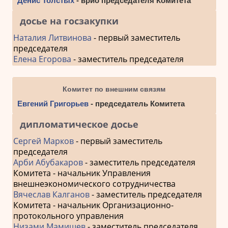
Денис Толстых
- врио председателя Комитета
досье на госзакупки
Наталия Литвинова
- первый заместитель
председателя
Елена Егорова
- заместитель председателя
Комитет по внешним связям
Евгений Григорьев
- председатель Комитета
дипломатическое досье
Сергей Марков
- первый заместитель
председателя
Арби Абубакаров
- заместитель председателя
Комитета - начальник Управления
внешнеэкономического сотрудничества
Вячеслав Калганов
- заместитель председателя
Комитета - начальник Организационно-
протокольного управления
Низами Мамишев
- заместитель председателя