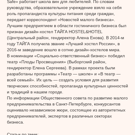
Safe» работает школа вин для любителей. По словам
руководства, образовательное учреждение взяло на себя
роль пропагандиста культуры питания среди граждан,
передает корреспондент «Новостей малого бизнеса».
Лучшим предприятием в области гостиничного бизнеса был
признан дизайн-хостел ТАЙГА HOSTEL&HOTEL
(Центральный район, гендиректор Алена Енова). В 2014-м
году ТАЙГА получила звание «Лучший хостел России», в
2016-м заведение вошло в сотню дизайн-хостелов мира.
В номинации «Социально-ответственный бизнес» победил
театр «Плоды Просвещения» (Выборгский район,
гендиректор Елена Сергеева). В рамках проекта были
разработаны программы «Театр — школе» и «В театр —
всей семьей». Их цель — создать условия для развития
творческих способностей, пропаганда культурных ценностей
и традиций в нашем городе.
По информации Общественного совета по развитию малого
предпринимательства в Санкт-Петербурге, конкурсантов
оценивало независимое жюри, состоящее из авторитетных
предпринимателей, экспертов в различных секторах
бизнеса.
Статьи по теме: