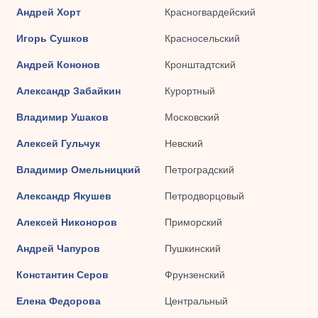
Андрей Хорт
Красногвардейский
Игорь Сушков
Красносельский
Андрей Кононов
Кронштадтский
Александр Забайкин
Курортный
Владимир Ушаков
Московский
Алексей Гульчук
Невский
Владимир Омельницкий
Петроградский
Александр Якушев
Петродворцовый
Алексей Никоноров
Приморский
Андрей Чапуров
Пушкинский
Константин Серов
Фрунзенский
Елена Федорова
Центральный