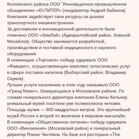
Колпинского района ООО "Инновационно-промышленное
объединение «Ю-ПИТЕР» (гендиректор Андрей Кабанов).
Компания задействует свои ресурсы на рынках
транспортного машиностроения.
За достижения в инновационной деятельности было
отмечено ООО «ХимЛаб» (Адмиралтейский район, Алексей
Михайлов). Общество занимается разработкой,
производством и поставкой медицинского и научного
оборудования.
В номинации «Торговля» победу одержало ООО
«Фаворит», осуществляющее комплекс логистических услуг
в сфере поставок напитков (Выборгский район, Владимир
Серков).
Лучшие услуги населению в этом году оказывало ООО
«Гранд Макет», базирующееся в Московском районе. По
словам генерального директора компании Елены Кельнер,
уникальный музей посетили уже полмиллиона человек.
Площадь музея — 800 квадратных метров. Это крупнейший
музей России и второй по величине в мировом масштабе.
В номинации «Общественное питание» победу одержало
ООО «Виномания» (Московский район) и генеральный
директор Роман Чистяков. На базе его ресторана «The