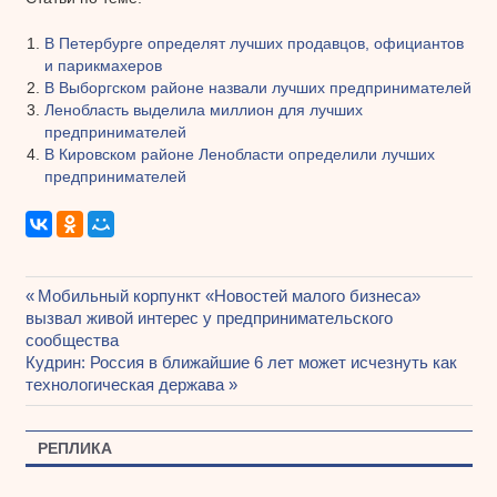
В Петербурге определят лучших продавцов, официантов
и парикмахеров
В Выборгском районе назвали лучших предпринимателей
Ленобласть выделила миллион для лучших
предпринимателей
В Кировском районе Ленобласти определили лучших
предпринимателей
Предыдущая
Мобильный корпункт «Новостей малого бизнеса»
Навигация
вызвал живой интерес у предпринимательского
запись:
сообщества
по
Следующая
Кудрин: Россия в ближайшие 6 лет может исчезнуть как
записям
запись:
технологическая держава
РЕПЛИКА