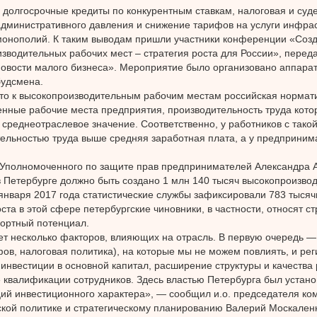
 долгосрочные кредиты по конкурентным ставкам, налоговая и су
дминистративного давления и снижение тарифов на услуги инфрас
онополий. К таким выводам пришли участники конференции «Соз
зводительных рабочих мест – стратегия роста для России», перед
овости малого бизнеса». Мероприятие было организовано аппарат
будсмена.
то к высокопроизводительным рабочим местам российская нормати
нные рабочие места предприятия, производительность труда кото
среднеотраслевое значение. Соответственно, у работников с тако
ельностью труда выше средняя заработная плата, а у предприним
Уполномоченного по защите прав предпринимателей Александра 
в Петербурге должно быть создано 1 млн 140 тысяч высокопроизво
 января 2017 года статистические службы зафиксировали 783 тысячи
оста в этой сфере петербургские чиновники, в частности, относят с
ортный потенциал.
т несколько факторов, влияющих на отрасль. В первую очередь 
фов, налоговая политика), на которые мы не можем повлиять, и ре
инвестиции в основной капитал, расширение структуры и качества
квалификации сотрудников. Здесь властью Петербурга был устано
й инвестиционного характера», — сообщил и.о. председателя ком
кой политике и стратегическому планированию Валерий Москаленк