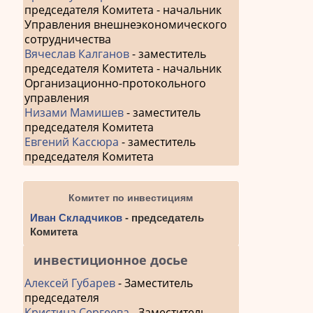
председателя Комитета - начальник
Управления внешнеэкономического
сотрудничества
Вячеслав Калганов
- заместитель
председателя Комитета - начальник
Организационно-протокольного
управления
Низами Мамишев
- заместитель
председателя Комитета
Евгений Кассюра
- заместитель
председателя Комитета
Комитет по инвестициям
Иван Складчиков
- председатель
Комитета
инвестиционное досье
Алексей Губарев
- Заместитель
председателя
Кристина Сергеева
- Заместитель