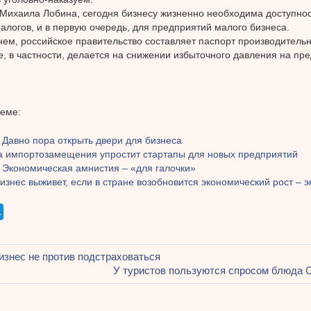
Михаила Лобина, сегодня бизнесу жизненно необходима доступнос
алогов, и в первую очередь, для предприятий малого бизнеса.
ем, российское правительство составляет паспорт производительн
е, в частности, делается на снижении избыточного давления на пр
теме:
 Давно пора открыть двери для бизнеса
а импортозамещения упростит стартапы для новых предприятий
 Экономическая амнистия – «для галочки»
знес выживет, если в стране возобновится экономический рост – э
щая
знес не против подстраховаться
ация
Следующая
У туристов пользуются спросом блюда 
запись: