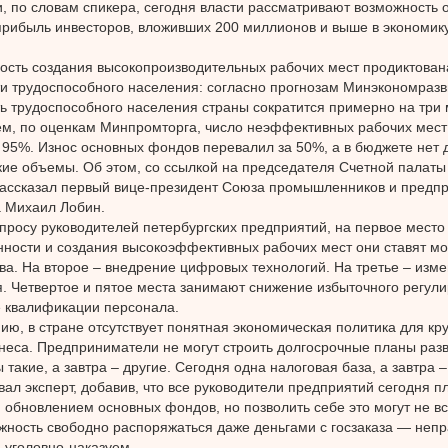
и, по словам спикера, сегодня власти рассматривают возможность 
прибыль инвесторов, вложивших 200 миллионов и выше в экономик
сть создания высокопроизводительных рабочих мест продиктован
и трудоспособного населения: согласно прогнозам Минэкономразви
ь трудоспособного населения страны сократится примерно на три 
ем, по оценкам Минпромторга, число неэффективных рабочих мест
 95%. Износ основных фондов перевалил за 50%, а в бюджете нет д
кие объемы. Об этом, со ссылкой на председателя Счетной палаты
рассказал первый вице-президент Союза промышленников и предп
 Михаил Лобин.
просу руководителей петербургских предприятий, на первое место 
ности и создания высокоэффективных рабочих мест они ставят м
ва. На второе – внедрение цифровых технологий. На третье – изм
. Четвертое и пятое места занимают снижение избыточного регул
 квалификации персонала.
ию, в стране отсутствует понятная экономическая политика для кру
неса. Предприниматели не могут строить долгосрочные планы разв
 такие, а завтра – другие. Сегодня одна налоговая база, а завтра 
вал эксперт, добавив, что все руководители предприятий сегодня 
 обновлением основных фондов, но позволить себе это могут не вс
ность свободно распоряжаться даже деньгами с госзаказа — неп
 уголовно-наказуем.