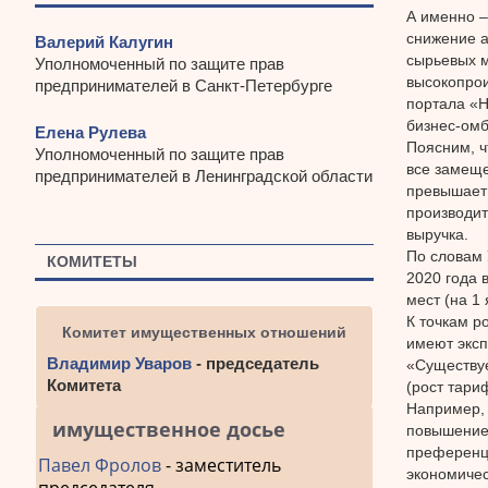
А именно –
снижение а
Валерий Калугин
сырьевых м
Уполномоченный по защите прав
высокопрои
предпринимателей в Санкт-Петербурге
портала «Н
бизнес-ом
Елена Рулева
Поясним, ч
Уполномоченный по защите прав
все замеще
предпринимателей в Ленинградской области
превышает 
производит
выручка.
По словам 
КОМИТЕТЫ
2020 года 
мест (на 1
К точкам р
Комитет имущественных отношений
имеют эксп
Владимир Уваров
- председатель
«Существуе
Комитета
(рост тари
Например, 
имущественное досье
повышение 
преференци
Павел Фролов
- заместитель
экономичес