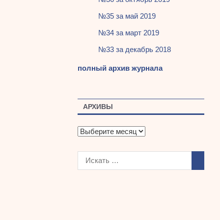
№35 за май 2019
№34 за март 2019
№33 за декабрь 2018
полный архив журнала
АРХИВЫ
А
р
х
и
в
ы