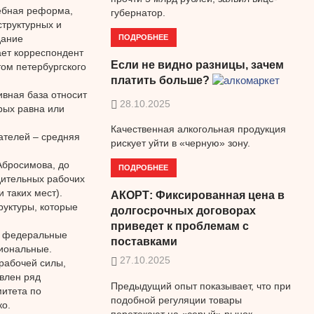
дебная реформа,
губернатор.
труктурных и
ПОДРОБНЕЕ
дание
ает корреспондент
Если не видно разницы, зачем
ом петербургского
платить больше?
вная база относит
28.10.2025
рых равна или
й
Качественная алкогольная продукция
ателей – средняя
рискует уйти в «черную» зону.
Абросимова, до
ПОДРОБНЕЕ
дительных рабочих
 таких мест).
АКОРТ: Фиксированная цена в
труктуры, которые
долгосрочных договорах
приведет к проблемам с
— федеральные
поставками
гиональные.
27.10.2025
 рабочей силы,
влен ряд
Предыдущий опыт показывает, что при
итета по
подобной регуляции товары
о.
перетекают на «серый» рынок.