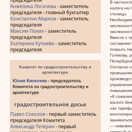
председателя
В частност
Анжелика Логачева
- заместитель
налога на 
председателя - главный бухгалтер
столицы.
Константин Марков
- заместитель
Необходимо
председателя
численност
Максим Похил
- заместитель
численност
председателя
Вместе с т
Екатерина Кутыева
- заместитель
составляет
председателя
покрыть та
Голикову, 
Петербурга
Согласно о
Комитет по градостроительству и
архитектуре
промышлен
производст
Юлия Киселева
- председатель
управления
Комитета по градостроительству и
повышение
архитектуре
«К сожален
малого биз
градостроительное досье
нас тарифы
Павел Соколов
- первый заместитель
констатиро
председателя Комитета
заниматься
Александр Тетерин
- первый
— невозмож
может быть