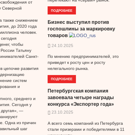
освобождения от
у Северной
ПОДРОБНЕЕ
а также снижением
Бизнес выступил против
тия, до 2020 года
госпошлины за маркировку
миллиона человек.
товаров
 сегодня
енег, чтобы
24.10.2025
 России Татьяну
ринимателей Санкт-
По мнению предпринимателей, это
приведет к росту цен и росту
в цепочке развития
нелегального рынка.
одернизацию
ПОДРОБНЕЕ
енение систем
ирования и
Петербургская компания
завоевала четыре награды
пного, среднего и
конкурса «Экспортер года»
ития. Сегодня у
– другая», —
23.10.2025
планируют
е. Одна из причин
А всего семь компаний из Петербурга
равильный шаг
стали призерами и победителями в 11