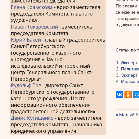
заместитель председателя
По словам 
Елена Крамскова
- врио заместителя
снижение н
председателя Комитета, главного
Тем времен
художника
в документ
Павел Токаревский
- заместитель
председателя Комитета
Юрий Бакей
- главный градостроитель
Санкт-Петербургского
Статьи по 
государственного казенного
учреждения «Научно-
Эксперт:
исследовательский и проектный
Политик
центр Генерального плана Санкт-
Эксперт:
Петербурга»
Малый би
Рудольф Тов
- директор Санкт-
Петербургского государственного
казенного учреждения «Центр
информационного обеспечения
градостроительной деятельности»
Предыду
Малый би
Денис Кутишенко
- врио заместителя
Навиг
запись:
председателя Комитета – начальника
юридического управления
по