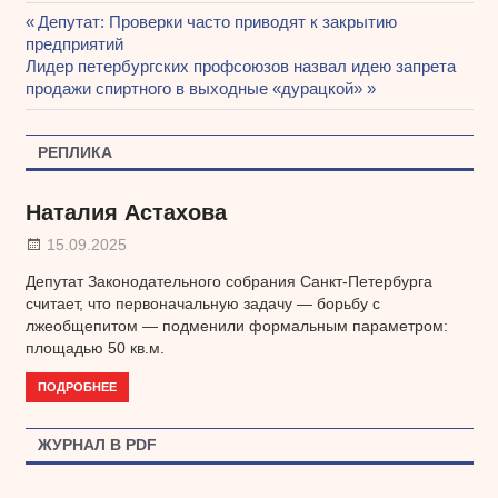
Предыдущая
Депутат: Проверки часто приводят к закрытию
Навигация
предприятий
запись:
Следующая
Лидер петербургских профсоюзов назвал идею запрета
по
запись:
продажи спиртного в выходные «дурацкой»
записям
РЕПЛИКА
Наталия Астахова
15.09.2025
Депутат Законодательного собрания Санкт-Петербурга
считает, что первоначальную задачу — борьбу с
лжеобщепитом — подменили формальным параметром:
площадью 50 кв.м.
ПОДРОБНЕЕ
ЖУРНАЛ В PDF