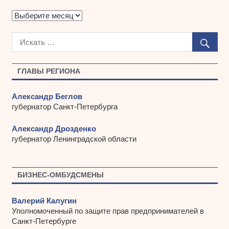
А
р
х
и
в
ы
ГЛАВЫ РЕГИОНА
Александр Беглов
губернатор Санкт-Петербурга
Александр Дрозденко
губернатор Ленинградской области
БИЗНЕС-ОМБУДСМЕНЫ
Валерий Калугин
Уполномоченный по защите прав предпринимателей в
Санкт-Петербурге