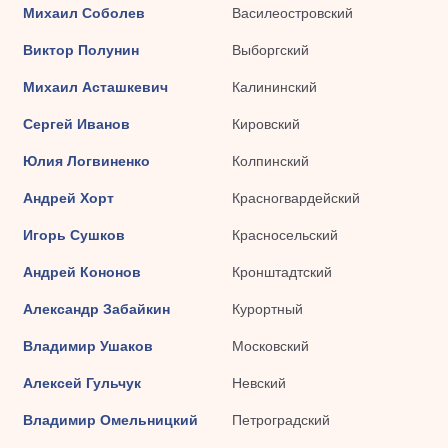
Михаил Соболев
Василеостровский
Виктор Полунин
Выборгский
Михаил Асташкевич
Калининский
Сергей Иванов
Кировский
Юлия Логвиненко
Колпинский
Андрей Хорт
Красногвардейский
Игорь Сушков
Красносельский
Андрей Кононов
Кронштадтский
Александр Забайкин
Курортный
Владимир Ушаков
Московский
Алексей Гульчук
Невский
Владимир Омельницкий
Петроградский