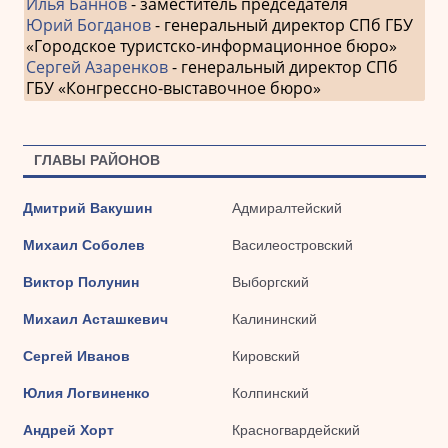
Илья Баннов
- заместитель председателя
Юрий Богданов
- генеральный директор СПб ГБУ
«Городское туристско-информационное бюро»
Сергей Азаренков
- генеральный директор СПб
ГБУ «Конгрессно-выставочное бюро»
ГЛАВЫ РАЙОНОВ
Дмитрий Вакушин
Адмиралтейский
Михаил Соболев
Василеостровский
Виктор Полунин
Выборгский
Михаил Асташкевич
Калининский
Сергей Иванов
Кировский
Юлия Логвиненко
Колпинский
Андрей Хорт
Красногвардейский