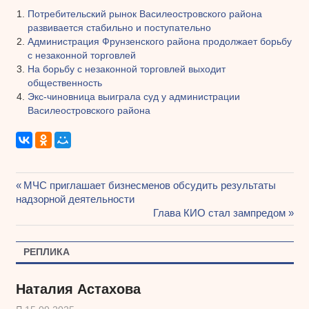
Потребительский рынок Василеостровского района
развивается стабильно и поступательно
Администрация Фрунзенского района продолжает борьбу
с незаконной торговлей
На борьбу с незаконной торговлей выходит
общественность
Экс-чиновница выиграла суд у администрации
Василеостровского района
Предыдущая
МЧС приглашает бизнесменов обсудить результаты
Навигация
надзорной деятельности
запись:
Следующая
Глава КИО стал зампредом
по
запись:
записям
РЕПЛИКА
Наталия Астахова