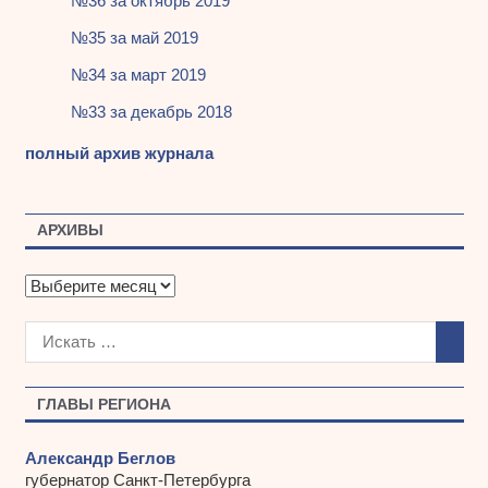
№36 за октябрь 2019
№35 за май 2019
№34 за март 2019
№33 за декабрь 2018
полный архив журнала
АРХИВЫ
А
р
х
и
в
ы
ГЛАВЫ РЕГИОНА
Александр Беглов
губернатор Санкт-Петербурга