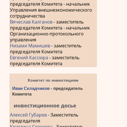
председателя Комитета - начальник
Управления внешнеэкономического
сотрудничества
Вячеслав Калганов
- заместитель
председателя Комитета - начальник
Организационно-протокольного
управления
Низами Мамишев
- заместитель
председателя Комитета
Евгений Кассюра
- заместитель
председателя Комитета
Комитет по инвестициям
Иван Складчиков
- председатель
Комитета
инвестиционное досье
Алексей Губарев
- Заместитель
председателя
Кристина Сергеева
- Заместитель