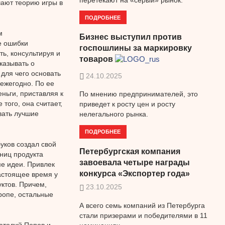
чают теорию игры в
ПОДРОБНЕЕ
м
Бизнес выступил против
е ошибки
госпошлины за маркировку
ь, консультируя и
товаров
казывать о
для чего основать
24.10.2025
ежегодно. По ее
ньги, приставляя к
По мнению предпринимателей, это
того, она считает,
приведет к росту цен и росту
вать лучшие
нелегального рынка.
ПОДРОБНЕЕ
уков создал свой
Петербургская компания
ниц продукта
завоевала четыре награды
ме идеи. Привлек
конкурса «Экспортер года»
настоящее время у
уктов. Причем,
23.10.2025
ропе, остальные
А всего семь компаний из Петербурга
стали призерами и победителями в 11
атолий Попов и