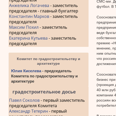
председателя
СМС-ми. Де
Анжелика Логачева
- заместитель
футбол. В 
председателя - главный бухгалтер
Константин Марков
- заместитель
Соосноват
председателя
предприним
Максим Похил
- заместитель
предприним
председателя
ведя бухга
Екатерина Кутыева
- заместитель
собственно
председателя
премию «На
мнению, пр
ним опытны
что россия
Комитет по градостроительству и
архитектуре
достижени
Юлия Киселева
- председатель
Соосновате
Комитета по градостроительству и
бизнес при
архитектуре
(проекция 
40 млн руб
градостроительное досье
компании 4
Павел Соколов
- первый заместитель
россиян вс
председателя Комитета
потребител
Александр Тетерин
- первый
В рамках п