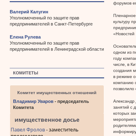
форумов ег
Валерий Калугин
Пленарное 
Уполномоченный по защите прав
культуру п
предпринимателей в Санкт-Петербурге
предприним
«Новостей 
Елена Рулева
Уполномоченный по защите прав
Основатель
предпринимателей в Ленинградской области
одном из п
году компа
числе, в К
создания м
КОМИТЕТЫ
в режиме о
компанию о
позволило 
Комитет имущественных отношений
Александр 
Владимир Уваров
- председатель
занятий с д
Комитета
которых за
имущественное досье
мероприяти
родителями
Павел Фролов
- заместитель
информирую