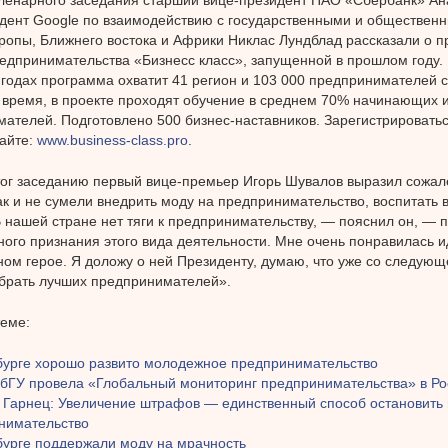
дент Google по взаимодействию с государственными и общественн
ропы, Ближнего востока и Африки Никлас Лундблад рассказали о 
едпринимательства «Бизнесс класс», запущенной в прошлом году. 
годах программа охватит 41 регион и 103 000 предпринимателей с
время, в проекте проходят обучение в среднем 70% начинающих 
ателей. Подготовлено 500 бизнес-наставников. Зарегистрировать
айте:
www.business-class.pro
.
ог заседанию первый вице-премьер Игорь Шувалов выразил сожале
так и не сумели внедрить моду на предпринимательство, воспитать в
В нашей стране нет тяги к предпринимательству, — пояснил он, — п
ого признания этого вида деятельности. Мне очень понравилась и
ом герое. Я доложу о ней Президенту, думаю, что уже со следующ
брать лучших предпринимателей».
теме:
бурге хорошо развито молодежное предпринимательство
ГУ провела «Глобальный мониторинг предпринимательства» в Ро
 Гарнец: Увеличение штрафов — единственный способ остановить
нимательство
бурге поддержали моду на мрачность