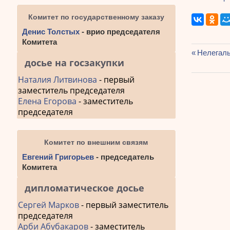
Комитет по государственному заказу
Денис Толстых
- врио председателя
Комитета
Предыду
Нелегаль
досье на госзакупки
Навиг
запись:
по
Наталия Литвинова
- первый
заместитель председателя
запис
Елена Егорова
- заместитель
председателя
Комитет по внешним связям
Евгений Григорьев
- председатель
Комитета
дипломатическое досье
Сергей Марков
- первый заместитель
председателя
Арби Абубакаров
- заместитель