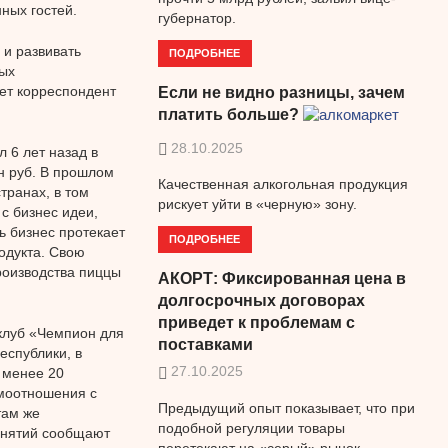
ных гостей.
губернатор.
 и развивать
ПОДРОБНЕЕ
дых
ает корреспондент
Если не видно разницы, зачем
платить больше?
28.10.2025
 6 лет назад в
н руб. В прошлом
Качественная алкогольная продукция
транах, в том
рискует уйти в «черную» зону.
с бизнес идеи,
ь бизнес протекает
ПОДРОБНЕЕ
одукта. Свою
роизводства пиццы
АКОРТ: Фиксированная цена в
долгосрочных договорах
приведет к проблемам с
клуб «Чемпион для
поставками
республики, в
27.10.2025
 менее 20
имоотношения с
Предыдущий опыт показывает, что при
там же
подобной регуляции товары
анятий сообщают
перетекают на «серый» рынок.