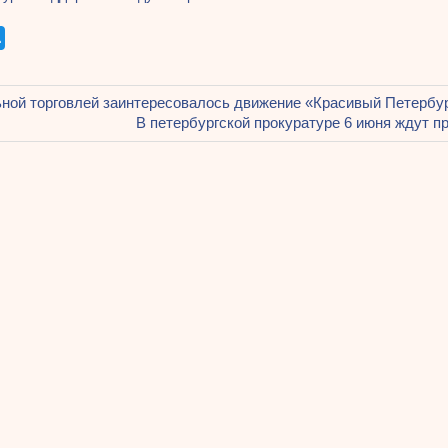
щая
ной торговлей заинтересовалось движение «Красивый Петербу
ация
Следующая
В петербургской прокуратуре 6 июня ждут 
запись:
ям