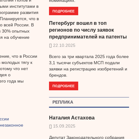
номинациях.
ыми институтами в
ПОДРОБНЕЕ
программе развития
Планируется, что в
Петербург вошел в топ
о всей России. В
регионов по числу заявок
и 30% опытных
предпринимателей на патенты
ся на обучение
22.10.2025
ние, что в России
Всего за три квартала 2025 года более
 молодых тягу к
3,1 тысячи субъектов МСП подали
отому что нет
заявки на регистрацию изобретений и
дея о
брендов.
его года мы
ПОДРОБНЕЕ
РЕПЛИКА
Наталия Астахова
ссии
 незаконное
15.09.2025
Депутат Законодательного собрания