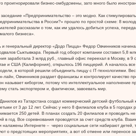
о проигнорировали бизнес-омбудсмены, зато много было иностран
заседание «Предпринимательство – это модно. Как стимулировать
редпринимательства в России?» прошло по простой схеме: 8 моло
ателей рассказали о том, как им удалось добиться успеха, перед
малого бизнеса».
 и генеральный директор «Додо Пицца» Федор Овчинников начинал
одвалов Сыктывкара. Первый год оборот компании составил 5,8 мл
ния заработала 3 млрд руб., главный офис переехал в Москву, в 9 с
итае и США (Калифорния), открылось 196 пиццерий. А началось все 
одели, в которой решили объединить пиццу с IT-технологиями. Вес
н-лайн, Овчинников раздает франшизы и контролирует качество пр
н называет киборгом, потому что интеллектуальное наполнение п
ему стать экспортером и, фактически, завоевать мир.
Данилов из Татарстана создал коммерческий детский футбольный 
етьми от 3 до 12 лет. Сейчас у него 8 филиалов клуба в 5 городах 
нимается 250 детей. В планах создать 20 филиалов и проводить не
й в год. Все соревнования проводятся за счет средств клуба. Вза
 налажены Интернете – через социальные сети набирают детей, 
т о предстоящих мероприятиях, а вот об отмене или переносе з