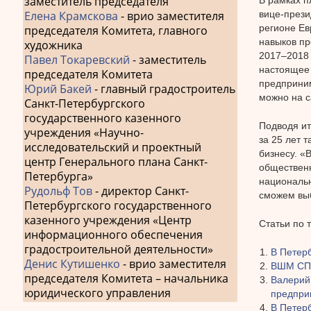
заместитель председателя
вице-прези
Елена Крамскова
- врио заместителя
регионе Ев
председателя Комитета, главного
навыков пр
художника
2017–2018 
Павел Токаревский
- заместитель
настоящее 
председателя Комитета
предприним
Юрий Бакей
- главный градостроитель
можно на с
Санкт-Петербургского
государственного казенного
Подводя ит
учреждения «Научно-
за 25 лет 
исследовательский и проектный
бизнесу. «
центр Генерального плана Санкт-
общественн
Петербурга»
национальн
Рудольф Тов
- директор Санкт-
сможем вы
Петербургского государственного
казенного учреждения «Центр
Статьи по 
информационного обеспечения
градостроительной деятельности»
В Петер
Денис Кутишенко
- врио заместителя
ВШМ СПб
председателя Комитета – начальника
Валерий
юридического управления
предпри
В Петер