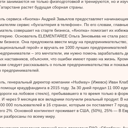
ти занимаются не только физподготовкой и тренируются, но и изу
Татарстане растет будущая сборная страны.
ель сервиса «Кнопка» Андрей Завьялов предоставляет начинающи
ателям сервис «бухгалтерия в телефоне». По его словам, главны
атель совершает на старте бизнеса, «Кнопка» помогает их избежат
лтерию. Основатель ELEMENTAREE Ольга Зиновьева не стала расс
м бизнесе. Она предложила ввести моду на предпринимательство, 
циональный герой» и вручать ее 1000 лучших предпринимателей 
едприниматели – это мечтатели, им нужно помочь зарабатывать де
х наставников, объясняя, что ошибки имеют право на жизнь. Кроме 
нам следует рассказывать о пользе предпринимательства и показы
я предпринимателей.
ль, генеральный директор компании «Hudway» (Ижевск) Иван Клаб
 помощи краудфандинга в 2015 году. За 30 дней продал 11 000 еди
дороги на лобовое стекло), пребывавшего в то время только в фор
. И через 9 месяцев все вкладчики получили реальный продукт. В 
00 000 пользователей в 16 странах, которым он поставляет 7 прод
его 2%. Основной контингент проживает в США, (50%), 25% — В Ев
и разбросаны по всему миру.
ленарного заседания старший вице-президент ПАО «Сбербанк» Ан