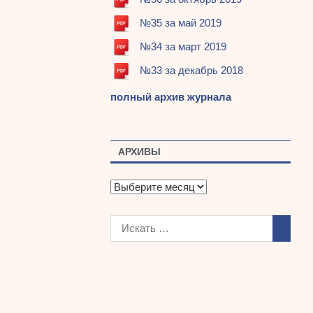
№35 за май 2019
№34 за март 2019
№33 за декабрь 2018
полный архив журнала
АРХИВЫ
А
р
х
и
в
ы