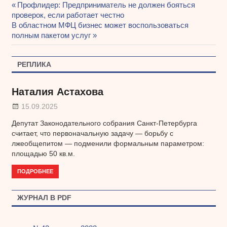
Предыдущая
Профлидер: Предприниматель не должен бояться
Навигация
проверок, если работает честно
запись:
Следующая
В областном МФЦ бизнес может воспользоваться
по
запись:
полным пакетом услуг
записям
РЕПЛИКА
Наталия Астахова
15.09.2025
Депутат Законодательного собрания Санкт-Петербурга
считает, что первоначальную задачу — борьбу с
лжеобщепитом — подменили формальным параметром:
площадью 50 кв.м.
ПОДРОБНЕЕ
ЖУРНАЛ В PDF