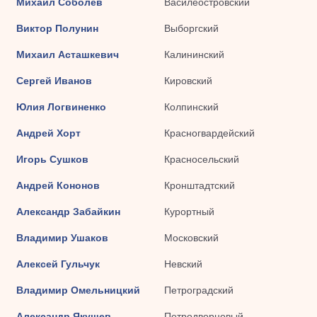
Михаил Соболев
Василеостровский
Виктор Полунин
Выборгский
Михаил Асташкевич
Калининский
Сергей Иванов
Кировский
Юлия Логвиненко
Колпинский
Андрей Хорт
Красногвардейский
Игорь Сушков
Красносельский
Андрей Кононов
Кронштадтский
Александр Забайкин
Курортный
Владимир Ушаков
Московский
Алексей Гульчук
Невский
Владимир Омельницкий
Петроградский
Александр Якушев
Петродворцовый