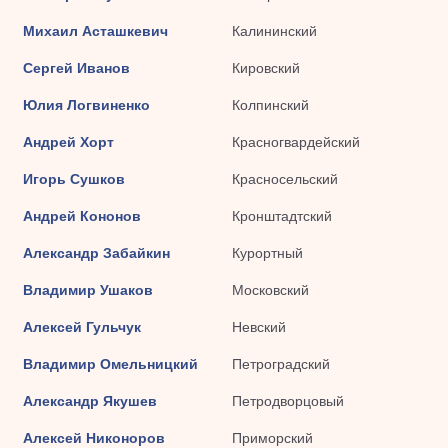
Михаил Асташкевич
Калининский
Сергей Иванов
Кировский
Юлия Логвиненко
Колпинский
Андрей Хорт
Красногвардейский
Игорь Сушков
Красносельский
Андрей Кононов
Кронштадтский
Александр Забайкин
Курортный
Владимир Ушаков
Московский
Алексей Гульчук
Невский
Владимир Омельницкий
Петроградский
Александр Якушев
Петродворцовый
Алексей Никоноров
Приморский