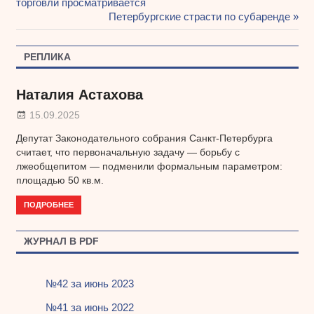
Навигация
торговли просматривается
запись:
Следующая
Петербургские страсти по субаренде
по
запись:
записям
РЕПЛИКА
Наталия Астахова
15.09.2025
Депутат Законодательного собрания Санкт-Петербурга
считает, что первоначальную задачу — борьбу с
лжеобщепитом — подменили формальным параметром:
площадью 50 кв.м.
ПОДРОБНЕЕ
ЖУРНАЛ В PDF
№42 за июнь 2023
№41 за июнь 2022