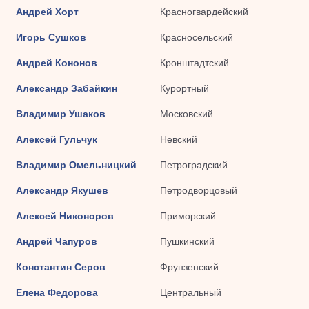
Андрей Хорт
Красногвардейский
Игорь Сушков
Красносельский
Андрей Кононов
Кронштадтский
Александр Забайкин
Курортный
Владимир Ушаков
Московский
Алексей Гульчук
Невский
Владимир Омельницкий
Петроградский
Александр Якушев
Петродворцовый
Алексей Никоноров
Приморский
Андрей Чапуров
Пушкинский
Константин Серов
Фрунзенский
Елена Федорова
Центральный