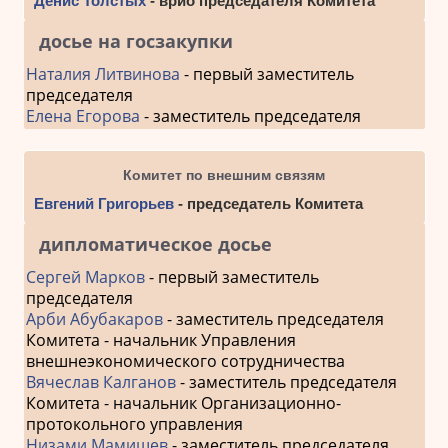
Денис Толстых
- врио председателя Комитета
досье на госзакупки
Наталия Литвинова
- первый заместитель
председателя
Елена Егорова
- заместитель председателя
Комитет по внешним связям
Евгений Григорьев
- председатель Комитета
дипломатическое досье
Сергей Марков
- первый заместитель
председателя
Арби Абубакаров
- заместитель председателя
Комитета - начальник Управления
внешнеэкономического сотрудничества
Вячеслав Калганов
- заместитель председателя
Комитета - начальник Организационно-
протокольного управления
Низами Мамишев
- заместитель председателя