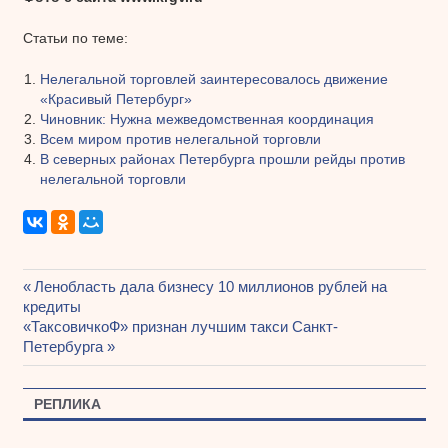
Статьи по теме:
Нелегальной торговлей заинтересовалось движение
«Красивый Петербург»
Чиновник: Нужна межведомственная координация
Всем миром против нелегальной торговли
В северных районах Петербурга прошли рейды против
нелегальной торговли
Предыдущая
Ленобласть дала бизнесу 10 миллионов рублей на
Навигация
кредиты
запись:
Следующая
«ТаксовичкоФ» признан лучшим такси Санкт-
по
запись:
Петербурга
записям
РЕПЛИКА