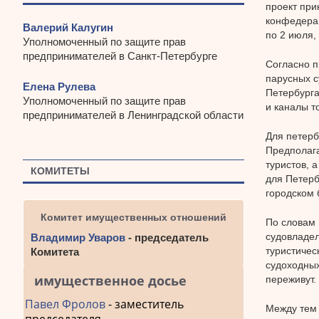
проект при
конфедерац
Валерий Калугин
по 2 июля,
Уполномоченный по защите прав
предпринимателей в Санкт-Петербурге
Согласно п
парусных с
Елена Рулева
Петербурга
Уполномоченный по защите прав
и каналы т
предпринимателей в Ленинградской области
Для петерб
Предполага
туристов, 
КОМИТЕТЫ
для Петерб
городском 
Комитет имущественных отношений
По словам 
судовладел
Владимир Уваров
- председатель
туристичес
Комитета
судоходных
имущественное досье
переживут.
Павел Фролов
- заместитель
Между тем 