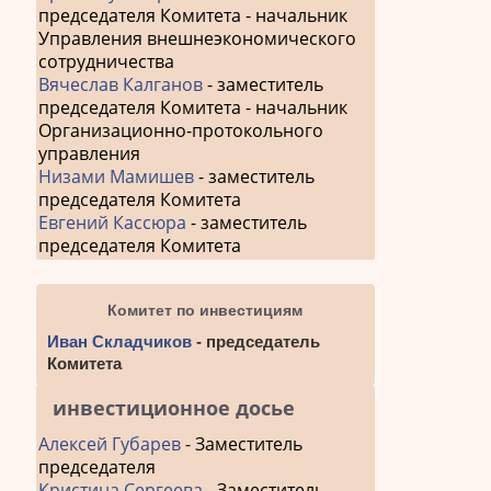
председателя Комитета - начальник
Управления внешнеэкономического
сотрудничества
Вячеслав Калганов
- заместитель
председателя Комитета - начальник
Организационно-протокольного
управления
Низами Мамишев
- заместитель
председателя Комитета
Евгений Кассюра
- заместитель
председателя Комитета
Комитет по инвестициям
Иван Складчиков
- председатель
Комитета
инвестиционное досье
Алексей Губарев
- Заместитель
председателя
Кристина Сергеева
- Заместитель