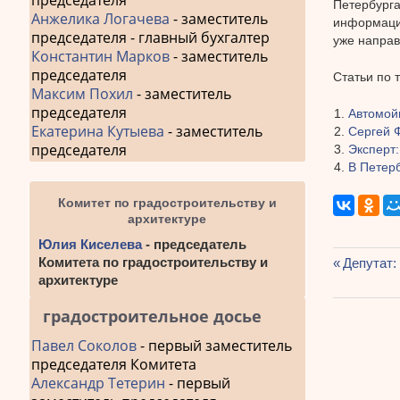
председателя
Петербурга
Анжелика Логачева
- заместитель
информацию
председателя - главный бухгалтер
уже направ
Константин Марков
- заместитель
председателя
Статьи по 
Максим Похил
- заместитель
председателя
Автомой
Екатерина Кутыева
- заместитель
Сергей 
председателя
Эксперт:
В Петер
Комитет по градостроительству и
архитектуре
Юлия Киселева
- председатель
Комитета по градостроительству и
Предыду
Депутат:
архитектуре
Навиг
запись:
по
градостроительное досье
запис
Павел Соколов
- первый заместитель
председателя Комитета
Александр Тетерин
- первый