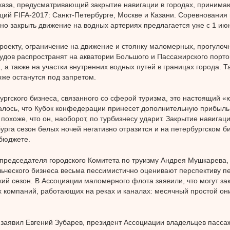
каза, предусматривающий закрытие навигации в городах, принима
ий FIFA-2017: Санкт-Петербурге, Москве и Казани. Соревнования 
 но закрыть движение на водных артериях предлагается уже с 1 июн
роекту, ограничение на движение и стоянку маломерных, прогулоч
удов распространят на акватории Большого и Пассажирского порто
, а также на участки внутренних водных путей в границах города. Т
оже останутся под запретом.
ургского бизнеса, связанного со сферой туризма, это настоящий «
лось, что Кубок конфедерации принесет дополнительную прибыль 
а похоже, что он, наоборот, по турбизнесу ударит. Закрытие навига
урга сезон белых ночей негативно отразится и на петербургском би
бюджете.
председателя городского Комитета по труизму Андрея Мушкарева,
ьческого бизнеса весьма пессимистично оценивают перспективу п
кий сезон. В Ассоциации маломерного флота заявили, что могут за
 компаний, работающих на реках и каналах: месячный простой они
заявил Евгений Зубарев, президент Ассоциации владельцев пасса