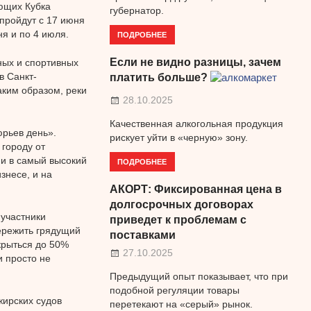
ющих Кубка
губернатор.
пройдут с 17 июня
я и по 4 июля.
ПОДРОБНЕЕ
Если не видно разницы, зачем
ных и спортивных
в Санкт-
платить больше?
аким образом, реки
28.10.2025
Качественная алкогольная продукция
юрьев день».
рискует уйти в «черную» зону.
городу от
ции в самый высокий
ПОДРОБНЕЕ
знесе, и на
АКОРТ: Фиксированная цена в
долгосрочных договорах
 участники
приведет к проблемам с
ережить грядущий
поставками
крыться до 50%
27.10.2025
 просто не
Предыдущий опыт показывает, что при
подобной регуляции товары
жирских судов
перетекают на «серый» рынок.