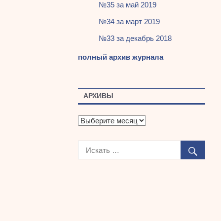
№35 за май 2019
№34 за март 2019
№33 за декабрь 2018
полный архив журнала
АРХИВЫ
А
р
х
и
в
ы