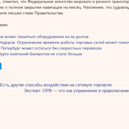
, отметил, что Федеральное агентство морского и речного транспо
 о полном закрытии навигации на месяц. Напомним, что судовла
или письмо главе Правительства.
теме:
ка может лишиться оборудования из-за долгов
Федоров: Ограничение времени работы торговых сетей может помо
 Петербург может остаться без скоростных перевозок
бурге компаний-банкротов не стало больше
щая
 Есть другие способы воздействия на сетевую торговлю
ация
Следующая
Эксперт: ОРВ — это как упражнение в правописании,
запись:
ям