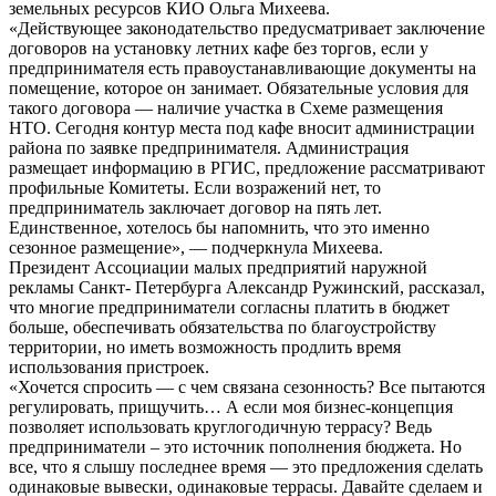
земельных ресурсов КИО Ольга Михеева.
«Действующее законодательство предусматривает заключение
договоров на установку летних кафе без торгов, если у
предпринимателя есть правоустанавливающие документы на
помещение, которое он занимает. Обязательные условия для
такого договора — наличие участка в Схеме размещения
НТО. Сегодня контур места под кафе вносит администрации
района по заявке предпринимателя. Администрация
размещает информацию в РГИС, предложение рассматривают
профильные Комитеты. Если возражений нет, то
предприниматель заключает договор на пять лет.
Единственное, хотелось бы напомнить, что это именно
сезонное размещение», — подчеркнула Михеева.
Президент Ассоциации малых предприятий наружной
рекламы Санкт- Петербурга Александр Ружинский, рассказал,
что многие предприниматели согласны платить в бюджет
больше, обеспечивать обязательства по благоустройству
территории, но иметь возможность продлить время
использования пристроек.
«Хочется спросить — с чем связана сезонность? Все пытаются
регулировать, прищучить… А если моя бизнес-концепция
позволяет использовать круглогодичную террасу? Ведь
предприниматели – это источник пополнения бюджета. Но
все, что я слышу последнее время — это предложения сделать
одинаковые вывески, одинаковые террасы. Давайте сделаем и