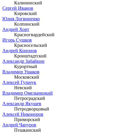
Калининский
Сергей Иванов
Кировский
Юлия Логвиненко
Колпинский
Андрей Хорт
Красногвардейский
Игорь Сушков
Красносельский
Андрей Кононов
Кронштадтский
Александр Забайкин
Курортный
Владимир Ушаков
Московский
Алексей Гульчук
Невский
Владимир Омельницкий
Петроградский
Александр Якушев
Петродворцовый
Алексей Никоноров
Приморский
Андрей Чапуров
Пушкинский