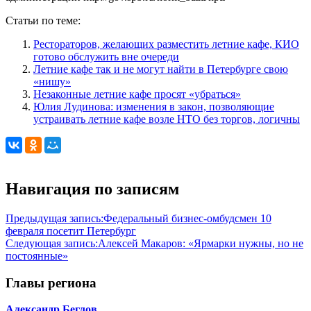
Статьи по теме:
Рестораторов, желающих разместить летние кафе, КИО
готово обслужить вне очереди
Летние кафе так и не могут найти в Петербурге свою
«нишу»
Незаконные летние кафе просят «убраться»
Юлия Лудинова: изменения в закон, позволяющие
устраивать летние кафе возле НТО без торгов, логичны
Навигация по записям
Предыдущая запись:
Федеральный бизнес-омбудсмен 10
февраля посетит Петербург
Следующая запись:
Алексей Макаров: «Ярмарки нужны, но не
постоянные»
Главы региона
Александр Беглов