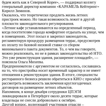
будем жить как в Северной Корее», — поддержал коллегу
генеральный директор компании «КАРАМЕЛЬ Кейтеринг»
Кирилл Зиминов.
Оказалось, что теоретически продлить жизнь летних
пристроек можно. Но такая возможность лежит в другой
плоскости законодательного регулирования.
«Летние кафе устанавливаются на определенный период,
когда посетителям гораздо комфортнее отдыхать на улице, чем
в помещениях. Этот посыл и закрепил законодатель,
регламентируя процедуру размещения террас, предусмотрев
их оплату по базовой низовой ставке со сбором
минимального пакета документов. То, о чем вы говорите,
можно реализовать, но не в рамках законодательства об НТО.
Это уже реконструкция здания, расширение площадей», —
пояснила Ольга Михеева.
Предприниматели с аргументом не согласились, сославшись
на то, что пристройка носит временный характер и не имеет
отношения к реконструкции здания. В итоге, специалисты
ресторанного бизнеса решили обратиться в КИО с просьбой
рассмотреть возможность заключения круглогодичных
договоров на размещение летних объектов.
Напомним, в конце декабря сотрудники ЦПЭГИ
ликвидировали в Петербурге около десяти террас, которые
владельцы не снесли добровольно к октябрю.
Другой вопрос, волнующий участников отрасли –