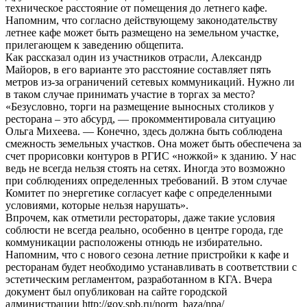
техническое расстояние от помещения до летнего кафе.
Напомним, что согласно действующему законодательству
летнее кафе может быть размещено на земельном участке,
прилегающем к заведению общепита.
Как рассказал один из участников отрасли, Александр
Майоров, в его варианте это расстояние составляет пять
метров из-за ограничений сетевых коммуникаций. Нужно ли
в таком случае принимать участие в торгах за место?
«Безусловно, торги на размещение выносных столиков у
ресторана – это абсурд, — прокомментировала ситуацию
Ольга Михеева. — Конечно, здесь должна быть соблюдена
смежность земельных участков. Она может быть обеспечена за
счет прорисовки контуров в РГИС «ножкой» к зданию. У нас
ведь не всегда нельзя стоять на сетях. Иногда это возможно
при соблюдениях определенных требований. В этом случае
Комитет по энергетике согласует кафе с определенными
условиями, которые нельзя нарушать».
Впрочем, как отметили рестораторы, даже такие условия
соблюсти не всегда реально, особенно в центре города, где
коммуникации расположены отнюдь не избирательно.
Напомним, что с нового сезона летние пристройки к кафе и
ресторанам будет необходимо устанавливать в соответствии с
эстетическим регламентом, разработанном в КГА. Вчера
документ был опубликован на сайте городской
администрации http://gov.spb.ru/norm_baza/npa/