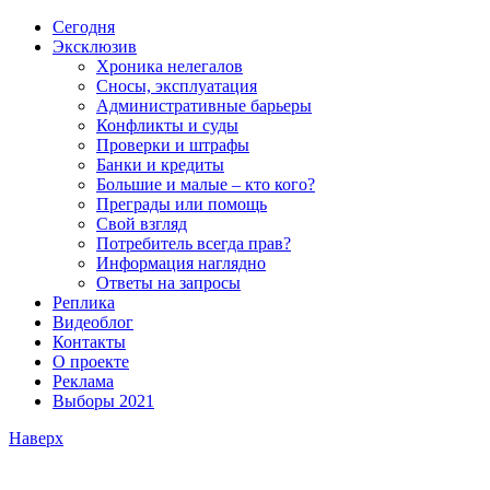
Сегодня
Эксклюзив
Хроника нелегалов
Сносы, эксплуатация
Административные барьеры
Конфликты и суды
Проверки и штрафы
Банки и кредиты
Большие и малые – кто кого?
Преграды или помощь
Свой взгляд
Потребитель всегда прав?
Информация наглядно
Ответы на запросы
Реплика
Видеоблог
Контакты
О проекте
Реклама
Выборы 2021
Наверх