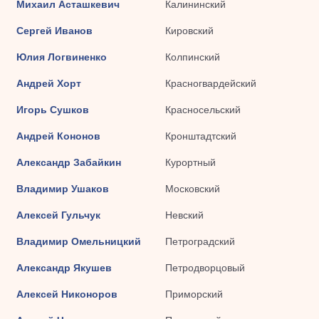
Михаил Асташкевич
Калининский
Сергей Иванов
Кировский
Юлия Логвиненко
Колпинский
Андрей Хорт
Красногвардейский
Игорь Сушков
Красносельский
Андрей Кононов
Кронштадтский
Александр Забайкин
Курортный
Владимир Ушаков
Московский
Алексей Гульчук
Невский
Владимир Омельницкий
Петроградский
Александр Якушев
Петродворцовый
Алексей Никоноров
Приморский