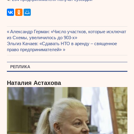
Предыдущая
Александр Герман: «Число участков, которые исключат
Навигация
из Схемы, увеличилось до 903-х»
запись:
Следующая
Эльгиз Качаев: «Сдавать НТО в аренду – священное
по
запись:
право предпринимателей»
записям
РЕПЛИКА
Наталия Астахова