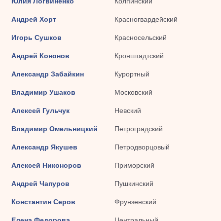
Юлия Логвиненко
Колпинский
Андрей Хорт
Красногвардейский
Игорь Сушков
Красносельский
Андрей Кононов
Кронштадтский
Александр Забайкин
Курортный
Владимир Ушаков
Московский
Алексей Гульчук
Невский
Владимир Омельницкий
Петроградский
Александр Якушев
Петродворцовый
Алексей Никоноров
Приморский
Андрей Чапуров
Пушкинский
Константин Серов
Фрунзенский
Елена Федорова
Центральный