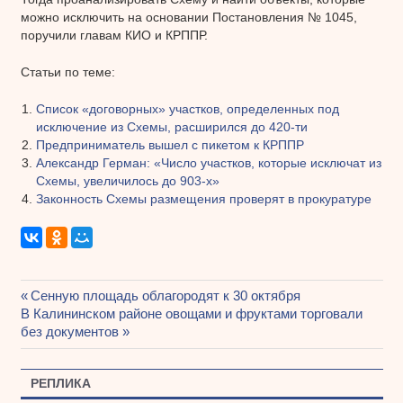
можно исключить на основании Постановления № 1045,
поручили главам КИО и КРППР.
Статьи по теме:
Список «договорных» участков, определенных под
исключение из Схемы, расширился до 420-ти
Предприниматель вышел с пикетом к КРППР
Александр Герман: «Число участков, которые исключат из
Схемы, увеличилось до 903-х»
Законность Схемы размещения проверят в прокуратуре
Предыдущая
Сенную площадь облагородят к 30 октября
Навигация
Следующая
В Калининском районе овощами и фруктами торговали
запись:
запись:
без документов
по
записям
РЕПЛИКА