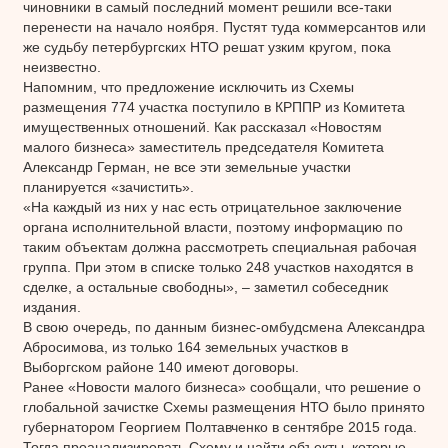
чиновники в самый последний момент решили все-таки
перенести на начало ноября. Пустят туда коммерсантов или
же судьбу петербургских НТО решат узким кругом, пока
неизвестно.
Напомним, что предложение исключить из Схемы
размещения 774 участка поступило в КРППР из Комитета
имущественных отношений. Как рассказал «Новостям
малого бизнеса» заместитель председателя Комитета
Александр Герман, не все эти земельные участки
планируется «зачистить».
«На каждый из них у нас есть отрицательное заключение
органа исполнительной власти, поэтому информацию по
таким объектам должна рассмотреть специальная рабочая
группа. При этом в списке только 248 участков находятся в
сделке, а остальные свободны», – заметил собеседник
издания.
В свою очередь, по данным бизнес-омбудсмена Александра
Абросимова, из только 164 земельных участков в
Выборгском районе 140 имеют договоры.
Ранее «Новости малого бизнеса» сообщали, что решение о
глобальной зачистке Схемы размещения НТО было принято
губернатором Георгием Полтавченко в сентябре 2015 года.
Тогда проанализировать Схему и найти объекты, которые