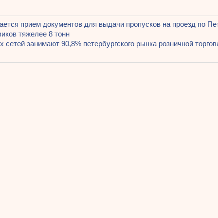
щая
ется прием документов для выдачи пропусков на проезд по Пет
ация
виков тяжелее 8 тонн
я
х сетей занимают 90,8% петербургского рынка розничной торго
ям