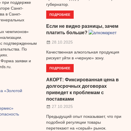
» при поддержке
губернатор.
торе Санкт-
ва в Санкт-
ПОДРОБНЕЕ
 генеральных
Если не видно разницы, зачем
ных чемпионов»
платить больше?
онализации.
28.10.2025
а с подтвержденным
ательства. По
Качественная алкогольная продукция
иях.
рискует уйти в «черную» зону.
 Форма заявки и
ds.ru.
ПОДРОБНЕЕ
АКОРТ: Фиксированная цена в
долгосрочных договорах
са «Золотой
приведет к проблемам с
поставками
27.10.2025
Гермес»
опасность
Предыдущий опыт показывает, что при
подобной регуляции товары
перетекают на «серый» рынок.