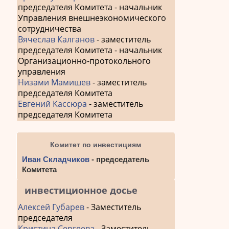
председателя Комитета - начальник
Управления внешнеэкономического
сотрудничества
Вячеслав Калганов
- заместитель
председателя Комитета - начальник
Организационно-протокольного
управления
Низами Мамишев
- заместитель
председателя Комитета
Евгений Кассюра
- заместитель
председателя Комитета
Комитет по инвестициям
Иван Складчиков
- председатель
Комитета
инвестиционное досье
Алексей Губарев
- Заместитель
председателя
Кристина Сергеева
- Заместитель