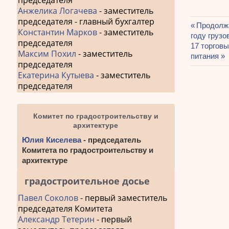
председателя
Анжелика Логачева
- заместитель
председателя - главный бухгалтер
Предыду
Продолжа
Константин Марков
- заместитель
Навиг
году грузо
запись:
председателя
Следующа
17 торговы
по
Максим Похил
- заместитель
запись:
питания
председателя
запис
Екатерина Кутыева
- заместитель
председателя
Комитет по градостроительству и
архитектуре
Юлия Киселева
- председатель
Комитета по градостроительству и
архитектуре
градостроительное досье
Павел Соколов
- первый заместитель
председателя Комитета
Александр Тетерин
- первый