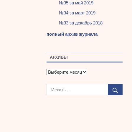
№35 за май 2019
№34 за март 2019
№33 за декабрь 2018
полный архив журнала
АРХИВЫ
А
р
х
и
в
ы