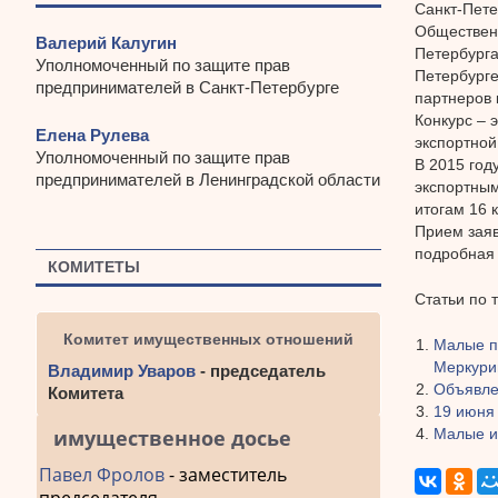
Санкт-Пете
Общественн
Валерий Калугин
Петербурга
Уполномоченный по защите прав
Петербурге
предпринимателей в Санкт-Петербурге
партнеров 
Конкурс – 
Елена Рулева
экспортной
Уполномоченный по защите прав
В 2015 год
предпринимателей в Ленинградской области
экспортным
итогам 16 
Прием заяв
подробная 
КОМИТЕТЫ
Статьи по 
Комитет имущественных отношений
Малые п
Меркури
Владимир Уваров
- председатель
Объявлен
Комитета
19 июня 
Малые и
имущественное досье
Павел Фролов
- заместитель