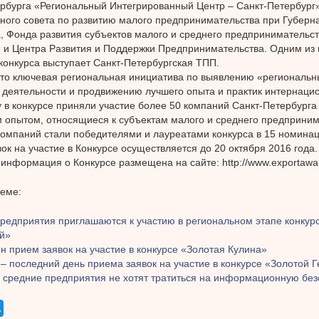
рбурга «Региональный Интегрированный Центр – Санкт-Петербург
ого совета по развитию малого предпринимательства при Губерна
, Фонда развития субъектов малого и среднего предпринимательст
 и Центра Развития и Поддержки Предпринимательства. Одним из
конкурса выступает Санкт-Петербургская ТПП.
это ключевая региональная инициатива по выявлению «региональ
 деятельности и продвижению лучшего опыта и практик интернаци
у в конкурсе приняли участие более 50 компаний Санкт-Петербург
 опытом, относящиеся к субъектам малого и среднего предприним
компаний стали победителями и лауреатами конкурса в 15 номинац
ок на участие в Конкурсе осуществляется до 20 октября 2016 года.
информация о Конкурсе размещена на сайте: http://www.exportawar
теме:
редприятия приглашаются к участию в региональном этапе конкур
й»
 прием заявок на участие в конкурсе «Золотая Кулина»
– последний день приема заявок на участие в конкурсе «Золотой 
 средние предприятия не хотят тратиться на информационную без