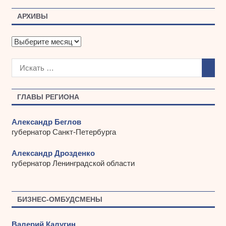
АРХИВЫ
А
р
х
и
в
ы
ГЛАВЫ РЕГИОНА
Александр Беглов
губернатор Санкт-Петербурга
Александр Дрозденко
губернатор Ленинградской области
БИЗНЕС-ОМБУДСМЕНЫ
Валерий Калугин