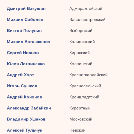
Дмитрий Вакушин
Адмиралтейский
Михаил Соболев
Василеостровский
Виктор Полунин
Выборгский
Михаил Асташкевич
Калининский
Сергей Иванов
Кировский
Юлия Логвиненко
Колпинский
Андрей Хорт
Красногвардейский
Игорь Сушков
Красносельский
Андрей Кононов
Кронштадтский
Александр Забайкин
Курортный
Владимир Ушаков
Московский
Алексей Гульчук
Невский