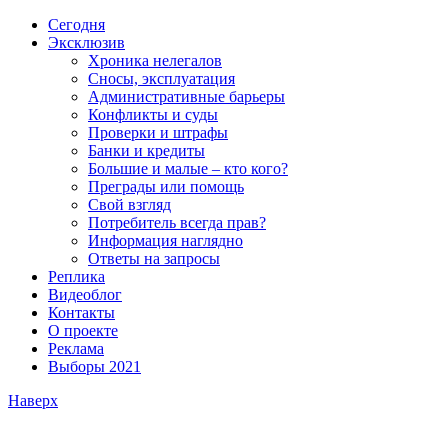
Сегодня
Эксклюзив
Хроника нелегалов
Сносы, эксплуатация
Административные барьеры
Конфликты и суды
Проверки и штрафы
Банки и кредиты
Большие и малые – кто кого?
Преграды или помощь
Свой взгляд
Потребитель всегда прав?
Информация наглядно
Ответы на запросы
Реплика
Видеоблог
Контакты
О проекте
Реклама
Выборы 2021
Наверх