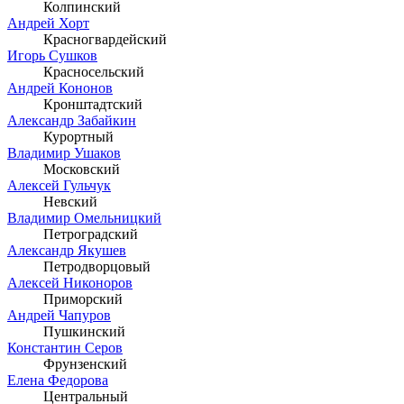
Колпинский
Андрей Хорт
Красногвардейский
Игорь Сушков
Красносельский
Андрей Кононов
Кронштадтский
Александр Забайкин
Курортный
Владимир Ушаков
Московский
Алексей Гульчук
Невский
Владимир Омельницкий
Петроградский
Александр Якушев
Петродворцовый
Алексей Никоноров
Приморский
Андрей Чапуров
Пушкинский
Константин Серов
Фрунзенский
Елена Федорова
Центральный