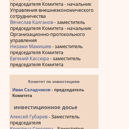
председателя Комитета - начальник
Управления внешнеэкономического
сотрудничества
Вячеслав Калганов
- заместитель
председателя Комитета - начальник
Организационно-протокольного
управления
Низами Мамишев
- заместитель
председателя Комитета
Евгений Кассюра
- заместитель
председателя Комитета
Комитет по инвестициям
Иван Складчиков
- председатель
Комитета
инвестиционное досье
Алексей Губарев
- Заместитель
председателя
Кристина Сергеева
- Заместитель