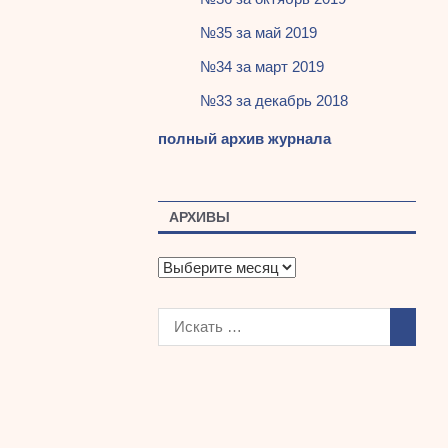
№35 за май 2019
№34 за март 2019
№33 за декабрь 2018
полный архив журнала
АРХИВЫ
А
р
х
и
в
ы