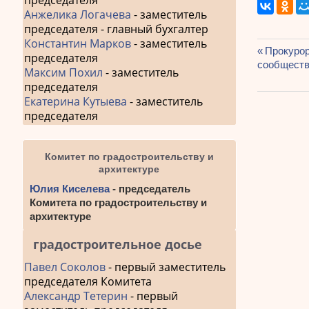
председателя
Анжелика Логачева
- заместитель
председателя - главный бухгалтер
Константин Марков
- заместитель
Предыду
Прокурор
председателя
Навиг
сообщест
запись:
Максим Похил
- заместитель
по
председателя
Екатерина Кутыева
- заместитель
запис
председателя
Комитет по градостроительству и
архитектуре
Юлия Киселева
- председатель
Комитета по градостроительству и
архитектуре
градостроительное досье
Павел Соколов
- первый заместитель
председателя Комитета
Александр Тетерин
- первый