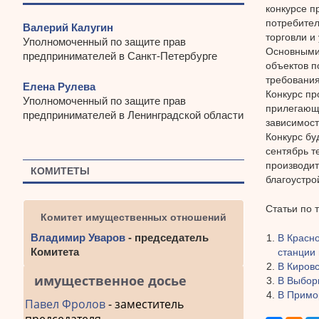
конкурсе п
потребител
Валерий Калугин
торговли и
Уполномоченный по защите прав
Основными 
предпринимателей в Санкт-Петербурге
объектов п
требования
Елена Рулева
Конкурс пр
Уполномоченный по защите прав
прилегающе
предпринимателей в Ленинградской области
зависимост
Конкурс бу
сентябрь т
производит
КОМИТЕТЫ
благоустро
Статьи по 
Комитет имущественных отношений
Владимир Уваров
- председатель
В Красно
Комитета
станции
В Киров
имущественное досье
В Выбор
В Примо
Павел Фролов
- заместитель