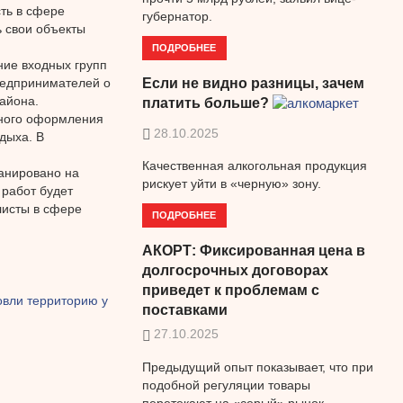
ть в сфере
губернатор.
ь свои объекты
ПОДРОБНЕЕ
ние входных групп
редпринимателей о
Если не видно разницы, зачем
айона.
платить больше?
чного оформления
28.10.2025
дыха. В
Качественная алкогольная продукция
ланировано на
рискует уйти в «черную» зону.
 работ будет
листы в сфере
ПОДРОБНЕЕ
АКОРТ: Фиксированная цена в
долгосрочных договорах
приведет к проблемам с
овли территорию у
поставками
27.10.2025
Предыдущий опыт показывает, что при
подобной регуляции товары
перетекают на «серый» рынок.