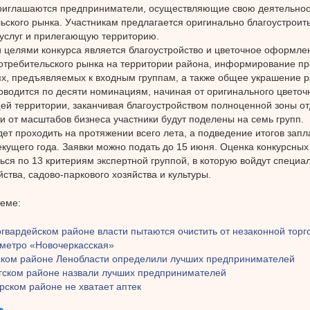
риглашаются предприниматели, осуществляющие свою деятельнос
ьского рынка. Участникам предлагается оригинально благоустроит
 услуг и прилегающую территорию.
целями конкурса является благоустройство и цветочное оформле
отребительского рынка на территории района, информирование п
х, предъявляемых к входным группам, а также общее украшение р
оводится по десяти номинациям, начиная от оригинального цвето
й территории, заканчивая благоустройством полноценной зоны от
и от масштабов бизнеса участники будут поделены на семь групп.
дет проходить на протяжении всего лета, а подведение итогов зап
екущего года. Заявки можно подать до 15 июня. Оценка конкурсных
ься по 13 критериям экспертной группой, в которую войдут специа
йства, садово-паркового хозяйства и культуры.
теме:
гвардейском районе власти пытаются очистить от незаконной торг
 метро «Новочеркасская»
ском районе Ленобласти определили лучших предпринимателей
гском районе назвали лучших предпринимателей
рском районе не хватает аптек