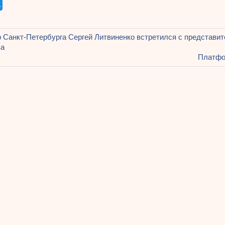
щая
 Санкт-Петербурга Сергей Литвиненко встретился с представит
ация
ва
Следу
Платфо
запись:
ям