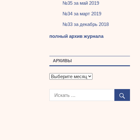
№35 за май 2019
№34 за март 2019
№33 за декабрь 2018
полный архив журнала
АРХИВЫ
А
р
х
и
в
ы