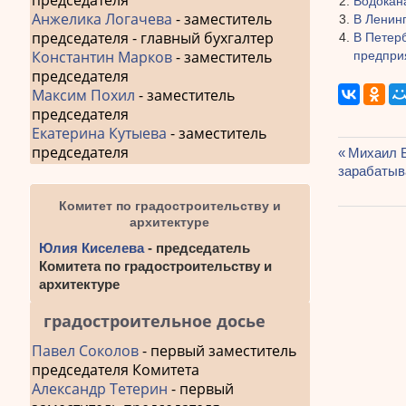
председателя
Водокан
Анжелика Логачева
- заместитель
В Ленин
председателя - главный бухгалтер
В Петер
Константин Марков
- заместитель
предпри
председателя
Максим Похил
- заместитель
председателя
Екатерина Кутыева
- заместитель
председателя
Предыду
Михаил Б
Навиг
зарабатыв
запись:
по
Комитет по градостроительству и
архитектуре
запис
Юлия Киселева
- председатель
Комитета по градостроительству и
архитектуре
градостроительное досье
Павел Соколов
- первый заместитель
председателя Комитета
Александр Тетерин
- первый