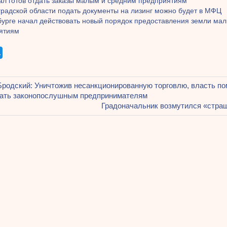
ал готов отдать заказы малым и средним предприятиям
градской области подать документы на лизинг можно будет в МФЦ
бурге начал действовать новый порядок предоставления земли ма
ятиям
щая
родский: Уничтожив несанкционированную торговлю, власть п
ация
ать законопослушным предпринимателям
Следующая
Градоначальник возмутился «стр
запись:
ям