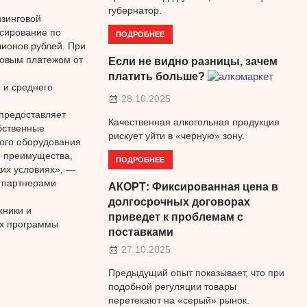
губернатор.
изинговой
нсирование по
ПОДРОБНЕЕ
лионов рублей. При
нсовым платежом от
Если не видно разницы, зачем
платить больше?
 и среднего
28.10.2025
 предоставляет
Качественная алкогольная продукция
бственные
рискует уйти в «черную» зону.
ного оборудования
е преимущества,
ПОДРОБНЕЕ
ких условиях», —
с партнерами
АКОРТ: Фиксированная цена в
долгосрочных договорах
хники и
приведет к проблемам с
ах программы
поставками
27.10.2025
Предыдущий опыт показывает, что при
подобной регуляции товары
перетекают на «серый» рынок.