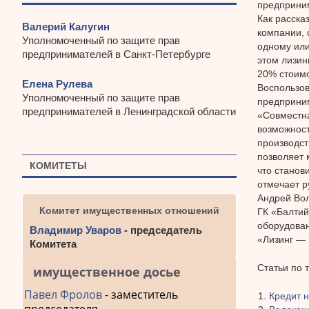
предприним
Как расска
Валерий Калугин
компании, 
Уполномоченный по защите прав
одному или
предпринимателей в Санкт-Петербурге
этом лизин
20% стоимо
Елена Рулева
Воспользов
Уполномоченный по защите прав
предприни
предпринимателей в Ленинградской области
«Совместна
возможност
производст
позволяет 
КОМИТЕТЫ
что станов
отмечает р
Андрей Вол
Комитет имущественных отношений
ГК «Балтий
оборудован
Владимир Уваров
- председатель
«Лизинг — 
Комитета
Статьи по 
имущественное досье
Павел Фролов
- заместитель
Кредит 