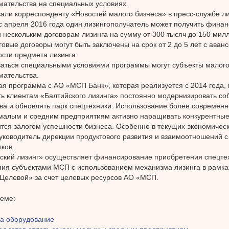
ательства на специальных условиях.
зали корреспонденту «Новостей малого бизнеса» в пресс-службе л
с апреля 2016 года один лизингополучатель может получить фина
 нескольким договорам лизинга на сумму от 300 тысяч до 150 мил
говые договоры могут быть заключены на срок от 2 до 5 лет с ава
сти предмета лизинга.
аться специальными условиями программы могут субъекты малого
мательства.
я программа с АО «МСП Банк», которая реализуется с 2014 года,
ь клиентам «Балтийского лизинга» постоянно модернизировать со
ва и обновлять парк спецтехники. Использование более современ
малым и средним предприятиям активно наращивать конкурентны
ится залогом успешности бизнеса. Особенно в текущих экономичес
уководитель дирекции продуктового развития и взаимоотношений 
ков.
ский лизинг» осуществляет финансирование приобретения спецте
ия субъектами МСП с использованием механизма лизинга в рамк
Целевой» за счет целевых ресурсов АО «МСП.
теме:
на оборудование