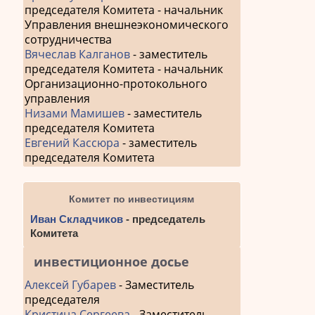
председателя Комитета - начальник
Управления внешнеэкономического
сотрудничества
Вячеслав Калганов
- заместитель
председателя Комитета - начальник
Организационно-протокольного
управления
Низами Мамишев
- заместитель
председателя Комитета
Евгений Кассюра
- заместитель
председателя Комитета
Комитет по инвестициям
Иван Складчиков
- председатель
Комитета
инвестиционное досье
Алексей Губарев
- Заместитель
председателя
Кристина Сергеева
- Заместитель