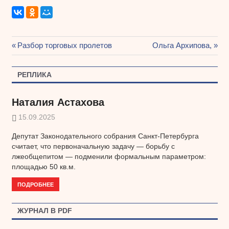
Предыдущая
Разбор торговых пролетов
Следующая
Ольга Архипова,
Навигация
запись:
запись:
по
РЕПЛИКА
записям
Наталия Астахова
15.09.2025
Депутат Законодательного собрания Санкт-Петербурга
считает, что первоначальную задачу — борьбу с
лжеобщепитом — подменили формальным параметром:
площадью 50 кв.м.
ПОДРОБНЕЕ
ЖУРНАЛ В PDF