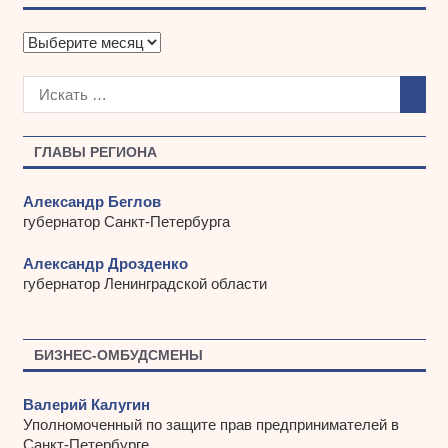
А
р
х
и
в
ы
ГЛАВЫ РЕГИОНА
Александр Беглов
губернатор Санкт-Петербурга
Александр Дрозденко
губернатор Ленинградской области
БИЗНЕС-ОМБУДСМЕНЫ
Валерий Калугин
Уполномоченный по защите прав предпринимателей в
Санкт-Петербурге