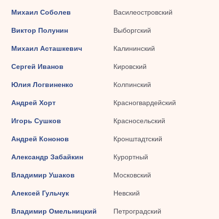
Михаил Соболев
Василеостровский
Виктор Полунин
Выборгский
Михаил Асташкевич
Калининский
Сергей Иванов
Кировский
Юлия Логвиненко
Колпинский
Андрей Хорт
Красногвардейский
Игорь Сушков
Красносельский
Андрей Кононов
Кронштадтский
Александр Забайкин
Курортный
Владимир Ушаков
Московский
Алексей Гульчук
Невский
Владимир Омельницкий
Петроградский