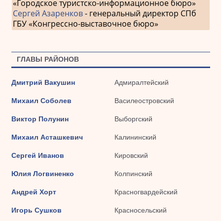
«Городское туристско-информационное бюро»
Сергей Азаренков
- генеральный директор СПб
ГБУ «Конгрессно-выставочное бюро»
ГЛАВЫ РАЙОНОВ
Дмитрий Вакушин
Адмиралтейский
Михаил Соболев
Василеостровский
Виктор Полунин
Выборгский
Михаил Асташкевич
Калининский
Сергей Иванов
Кировский
Юлия Логвиненко
Колпинский
Андрей Хорт
Красногвардейский
Игорь Сушков
Красносельский