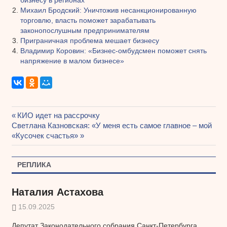
Михаил Бродский: Уничтожив несанкционированную
торговлю, власть поможет зарабатывать
законопослушным предпринимателям
Приграничная проблема мешает бизнесу
Владимир Коровин: «Бизнес-омбудсмен поможет снять
напряжение в малом бизнесе»
Предыдущая
КИО идет на рассрочку
Навигация
Следующая
Светлана Казновская: «У меня есть самое главное – мой
запись:
запись:
«Кусочек счастья»
по
записям
РЕПЛИКА
Наталия Астахова
15.09.2025
Депутат Законодательного собрания Санкт-Петербурга