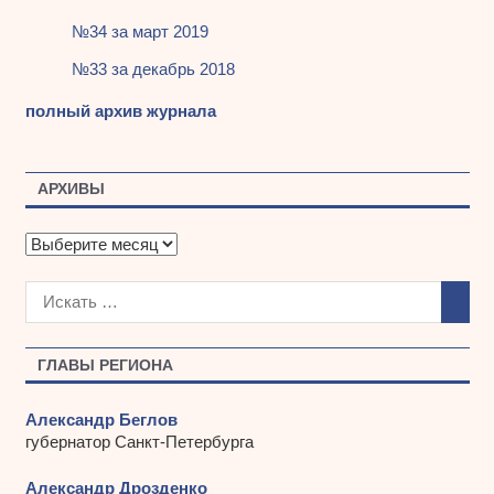
№34 за март 2019
№33 за декабрь 2018
полный архив журнала
АРХИВЫ
А
р
х
и
в
ы
ГЛАВЫ РЕГИОНА
Александр Беглов
губернатор Санкт-Петербурга
Александр Дрозденко