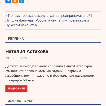
Предыдущая
Почему горожане жалуются на предпринимателей?
Навигация
Следующая
Лучшие фермеры России живут в Кингисеппском и
запись:
запись:
Лужском районах
по
записям
РЕПЛИКА
Наталия Астахова
15.09.2025
Депутат Законодательного собрания Санкт-Петербурга
считает, что первоначальную задачу — борьбу с
лжеобщепитом — подменили формальным параметром:
площадью 50 кв.м.
ПОДРОБНЕЕ
ЖУРНАЛ В PDF