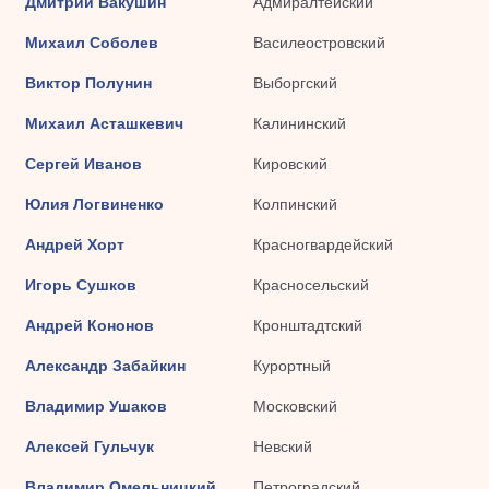
Дмитрий Вакушин
Адмиралтейский
Михаил Соболев
Василеостровский
Виктор Полунин
Выборгский
Михаил Асташкевич
Калининский
Сергей Иванов
Кировский
Юлия Логвиненко
Колпинский
Андрей Хорт
Красногвардейский
Игорь Сушков
Красносельский
Андрей Кононов
Кронштадтский
Александр Забайкин
Курортный
Владимир Ушаков
Московский
Алексей Гульчук
Невский
Владимир Омельницкий
Петроградский