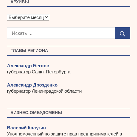
АРХИВЫ
А
р
х
и
в
ы
ГЛАВЫ РЕГИОНА
Александр Беглов
губернатор Санкт-Петербурга
Александр Дрозденко
губернатор Ленинградской области
БИЗНЕС-ОМБУДСМЕНЫ
Валерий Калугин
Уполномоченный по защите прав предпринимателей в