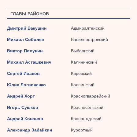
ГЛАВЫ РАЙОНОВ
Дмитрий Вакушин
Адмиралтейский
Михаил Соболев
Василеостровский
Виктор Полунин
Выборгский
Михаил Асташкевич
Калининский
Сергей Иванов
Кировский
Юлия Логвиненко
Колпинский
Андрей Хорт
Красногвардейский
Игорь Сушков
Красносельский
Андрей Кононов
Кронштадтский
Александр Забайкин
Курортный