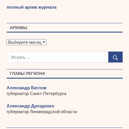
полный архив журнала
АРХИВЫ
А
р
х
и
в
ы
ГЛАВЫ РЕГИОНА
Александр Беглов
губернатор Санкт-Петербурга
Александр Дрозденко
губернатор Ленинградской области