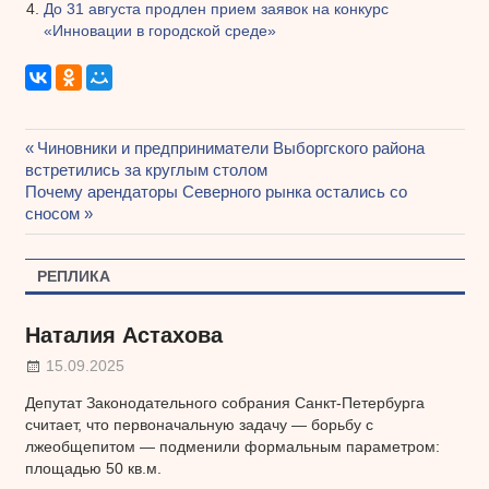
До 31 августа продлен прием заявок на конкурс
«Инновации в городской среде»
Предыдущая
Чиновники и предприниматели Выборгского района
Навигация
встретились за круглым столом
запись:
Следующая
Почему арендаторы Северного рынка остались со
по
запись:
сносом
записям
РЕПЛИКА
Наталия Астахова
15.09.2025
Депутат Законодательного собрания Санкт-Петербурга
считает, что первоначальную задачу — борьбу с
лжеобщепитом — подменили формальным параметром:
площадью 50 кв.м.