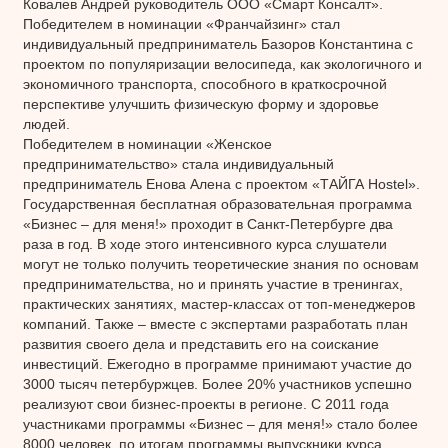
Ковалев Андрей руководитель ООО «Смарт Консалт».
Победителем в номинации «Франчайзинг» стал
индивидуальный предприниматель Базоров Константина с
проектом по популяризации велосипеда, как экологичного и
экономичного транспорта, способного в краткосрочной
перспективе улучшить физическую форму и здоровье
людей.
Победителем в номинации «Женское
предпринимательство» стала индивидуальный
предприниматель Енова Алена с проектом «ТАЙГА Hostel».
Государственная бесплатная образовательная программа
«Бизнес – для меня!» проходит в Санкт-Петербурге два
раза в год. В ходе этого интенсивного курса слушатели
могут не только получить теоретические знания по основам
предпринимательства, но и принять участие в тренингах,
практических занятиях, мастер-классах от топ-менеджеров
компаний. Также – вместе с экспертами разработать план
развития своего дела и представить его на соискание
инвестиций. Ежегодно в программе принимают участие до
3000 тысяч петербуржцев. Более 20% участников успешно
реализуют свои бизнес-проекты в регионе. С 2011 года
участниками программы «Бизнес – для меня!» стало более
8000 человек, по итогам программы выпускники курса