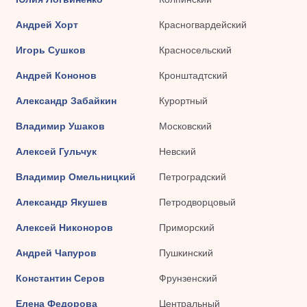
Андрей Хорт
Красногвардейский
Игорь Сушков
Красносельский
Андрей Кононов
Кронштадтский
Александр Забайкин
Курортный
Владимир Ушаков
Московский
Алексей Гульчук
Невский
Владимир Омельницкий
Петроградский
Александр Якушев
Петродворцовый
Алексей Никоноров
Приморский
Андрей Чапуров
Пушкинский
Константин Серов
Фрунзенский
Елена Федорова
Центральный