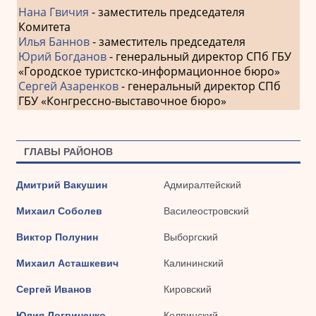
Нана Гвичия
- заместитель председателя
Комитета
Илья Баннов
- заместитель председателя
Юрий Богданов
- генеральный директор СПб ГБУ
«Городское туристско-информационное бюро»
Сергей Азаренков
- генеральный директор СПб
ГБУ «Конгрессно-выставочное бюро»
ГЛАВЫ РАЙОНОВ
Дмитрий Вакушин
Адмиралтейский
Михаил Соболев
Василеостровский
Виктор Полунин
Выборгский
Михаил Асташкевич
Калининский
Сергей Иванов
Кировский
Юлия Логвиненко
Колпинский