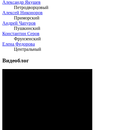
Александр Якушев
Петродворцовый
Алексей Никоноров
Приморский
Андрей Чапуров
Пушкинский
Константин Серов
Фрунзенский
Елена Федорова
Центральный
Видеоблог