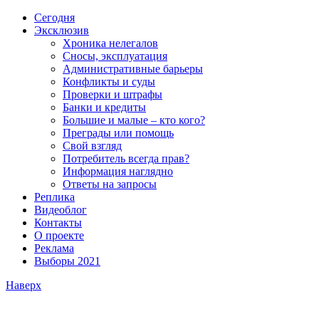
Сегодня
Эксклюзив
Хроника нелегалов
Сносы, эксплуатация
Административные барьеры
Конфликты и суды
Проверки и штрафы
Банки и кредиты
Большие и малые – кто кого?
Преграды или помощь
Свой взгляд
Потребитель всегда прав?
Информация наглядно
Ответы на запросы
Реплика
Видеоблог
Контакты
О проекте
Реклама
Выборы 2021
Наверх