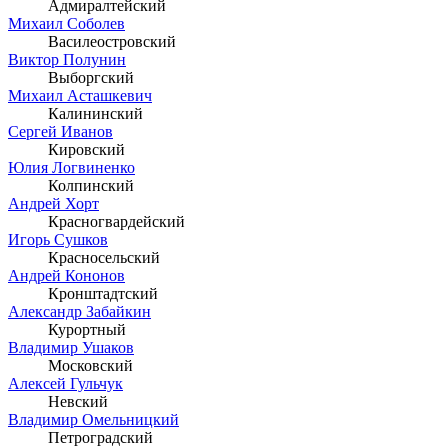
Адмиралтейский
Михаил Соболев
Василеостровский
Виктор Полунин
Выборгский
Михаил Асташкевич
Калининский
Сергей Иванов
Кировский
Юлия Логвиненко
Колпинский
Андрей Хорт
Красногвардейский
Игорь Сушков
Красносельский
Андрей Кононов
Кронштадтский
Александр Забайкин
Курортный
Владимир Ушаков
Московский
Алексей Гульчук
Невский
Владимир Омельницкий
Петроградский