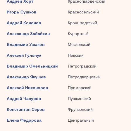
Андрей Хорт
Красногвардейский
Игорь Сушков
Красносельский
Андрей Кононов
Кронштадтский
Александр Забайкин
Курортный
Владимир Ушаков
Московский
Алексей Гульчук
Невский
Владимир Омельницкий
Петроградский
Александр Якушев
Петродворцовый
Алексей Никоноров
Приморский
Андрей Чапуров
Пушкинский
Константин Серов
Фрунзенский
Елена Федорова
Центральный