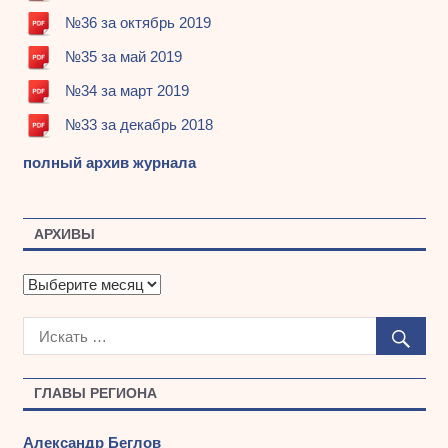
№36 за октябрь 2019
№35 за май 2019
№34 за март 2019
№33 за декабрь 2018
полный архив журнала
АРХИВЫ
А
р
х
и
в
ы
ГЛАВЫ РЕГИОНА
Александр Беглов