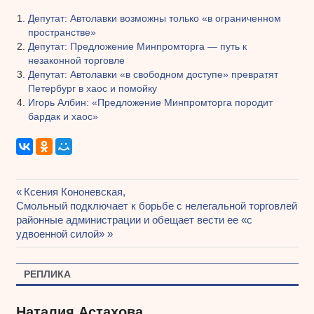
Депутат: Автолавки возможны только «в ограниченном
пространстве»
Депутат: Предложение Минпромторга — путь к
незаконной торговле
Депутат: Автолавки «в свободном доступе» превратят
Петербург в хаос и помойку
Игорь Албин: «Предложение Минпромторга породит
бардак и хаос»
Предыдущая
Ксения Кононевская,
Навигация
Следующая
Смольный подключает к борьбе с нелегальной торговлей
запись:
запись:
районные администрации и обещает вести ее «с
по
удвоенной силой»
записям
РЕПЛИКА
Наталия Астахова