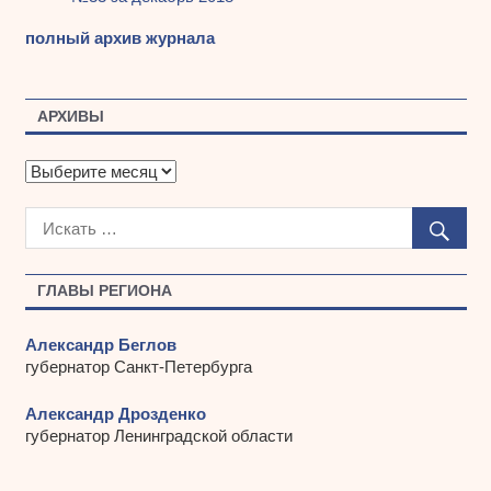
полный архив журнала
АРХИВЫ
А
р
х
и
в
ы
ГЛАВЫ РЕГИОНА
Александр Беглов
губернатор Санкт-Петербурга
Александр Дрозденко
губернатор Ленинградской области