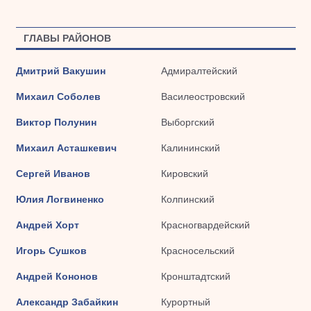
ГЛАВЫ РАЙОНОВ
Дмитрий Вакушин
Адмиралтейский
Михаил Соболев
Василеостровский
Виктор Полунин
Выборгский
Михаил Асташкевич
Калининский
Сергей Иванов
Кировский
Юлия Логвиненко
Колпинский
Андрей Хорт
Красногвардейский
Игорь Сушков
Красносельский
Андрей Кононов
Кронштадтский
Александр Забайкин
Курортный