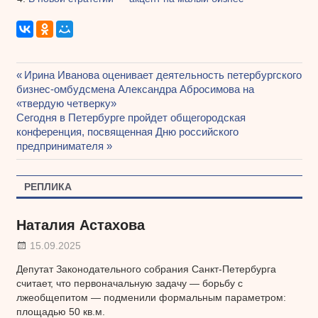
Предыдущая
Ирина Иванова оценивает деятельность петербургского
Навигация
бизнес-омбудсмена Александра Абросимова на
запись:
«твердую четверку»
по
Следующая
Сегодня в Петербурге пройдет общегородская
записям
запись:
конференция, посвященная Дню российского
предпринимателя
РЕПЛИКА
Наталия Астахова
15.09.2025
Депутат Законодательного собрания Санкт-Петербурга
считает, что первоначальную задачу — борьбу с
лжеобщепитом — подменили формальным параметром:
площадью 50 кв.м.