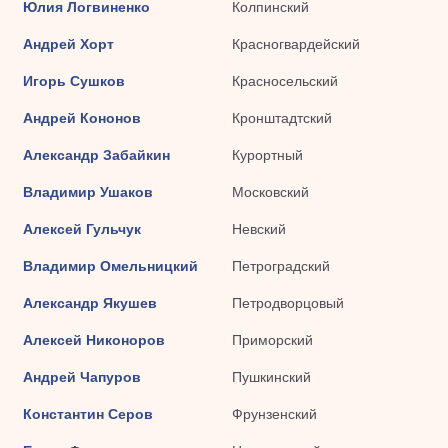
Юлия Логвиненко
Колпинский
Андрей Хорт
Красногвардейский
Игорь Сушков
Красносельский
Андрей Кононов
Кронштадтский
Александр Забайкин
Курортный
Владимир Ушаков
Московский
Алексей Гульчук
Невский
Владимир Омельницкий
Петроградский
Александр Якушев
Петродворцовый
Алексей Никоноров
Приморский
Андрей Чапуров
Пушкинский
Константин Серов
Фрунзенский