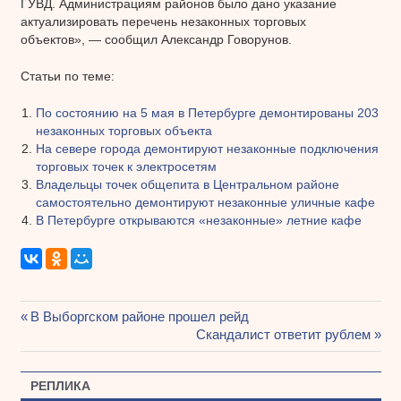
ГУВД. Администрациям районов было дано указание
актуализировать перечень незаконных торговых
объектов», — сообщил Александр Говорунов.
Статьи по теме:
По состоянию на 5 мая в Петербурге демонтированы 203
незаконных торговых объекта
На севере города демонтируют незаконные подключения
торговых точек к электросетям
Владельцы точек общепита в Центральном районе
самостоятельно демонтируют незаконные уличные кафе
В Петербурге открываются «незаконные» летние кафе
Предыдущая
В Выборгском районе прошел рейд
Навигация
запись:
Следующая
Скандалист ответит рублем
запись:
по
РЕПЛИКА
записям