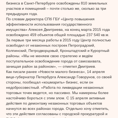
бизнеса в Санкт-Петербурге освобождены 810 земельных
участков и помещений – почти столько же, сколько за три
предыдущих года.
По словам директора СПб ГБУ «Центр повышения
эффективности использования государственного
имущества» Алексея Дмитриева, на конец марта 2015 года
освобождено 459 объектов общей площадью 237 540 кв.м.
За первые три месяца работы в 2015 году Центр полностью
освободил от незаконных построек Петроградский,
Колпинский, Петродворцовый, Кронштадтский и Курортный
районы. «Мы не меняем свою стратегию и ведём
поступательное освобождение города от самозахвата,
зачищая район за районом», — отметил Дмитриев.
Как писали ранее «Новости малого бизнеса», 14 апреля
вице-губернатор Петербурга Александр Говорунов, со своей
стороны, пообещал «кошмарить» бизнес, если он
недобросовестный. «Работа по ликвидации незаконных
торговых точек ведется, но пассивно. Мы намерены более
настойчиво бороться с этим злом. С 15 апреля активные
действия по демонтажу незаконных торговых объектов
начнутся во всех районах города. Отдельно хочу отметить,
что эти действия согласованы с городской прокуратурой и