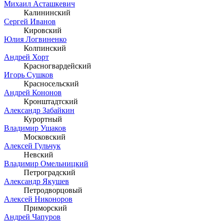
Михаил Асташкевич
Калининский
Сергей Иванов
Кировский
Юлия Логвиненко
Колпинский
Андрей Хорт
Красногвардейский
Игорь Сушков
Красносельский
Андрей Кононов
Кронштадтский
Александр Забайкин
Курортный
Владимир Ушаков
Московский
Алексей Гульчук
Невский
Владимир Омельницкий
Петроградский
Александр Якушев
Петродворцовый
Алексей Никоноров
Приморский
Андрей Чапуров