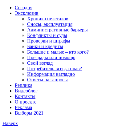
Сегодня
Эксклюзив
Хроника нелегалов
Сносы, эксплуатация
Административные барьеры
Конфликты и суды
Проверки и штрафы
Банки и кредиты
Большие и малые – кто кого?
Преграды или помощь
Свой взгляд
Потребитель всегда прав?
Информация наглядно
Ответы на запросы
Реплика
Видеоблог
Контакты
О проекте
Реклама
Выборы 2021
Наверх