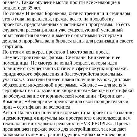
бизнеса. Также обучение могли пройти все желающие в
возрасте до 35 лет.
По словам Николая Боровкова, бизнес-тренинги и семинары
этого года направлены, прежде всего, на проработку
проектов, представленных участниками программы. То есть
слушатели рассматривали уже существующий успешный
опыт развития бизнеса и вместе с опытными экспертами
детально прорабатывали бизнес-планы для реализации своего
старт-апа.
По итогам конкурса проектов 1 место занял проект
«Землеустроительная фирма» Светланы Еникеевой и ее
помощницы. Не смотря на юный возраст, авторы идеи
планируют осуществлять бизнес в сфере покупки/продажи,
юридического оформления и благоустройства земельных
участков. Создатели бизнес-плана получили Кубок, дипломы
образовательно-деловой программы «Бизнес — для меня!»,
сертификат на пользование кворкингом «Завод» и сертификат
на обслуживание от юридической компании «Вероника».
Компания «Велодрайв» предоставила свой поощрительный
приз – сертификат на велосипед.
Антон Палагутин получил вторе место за проект по созданию
и демонстрация виртуальных пространств с использованием
технологии виртуальной реальности «VR PEOPLE». Проект
предназначен прежде всего для застройщиков, так как дает
возможность демонстраций будущих жилых комплексов и