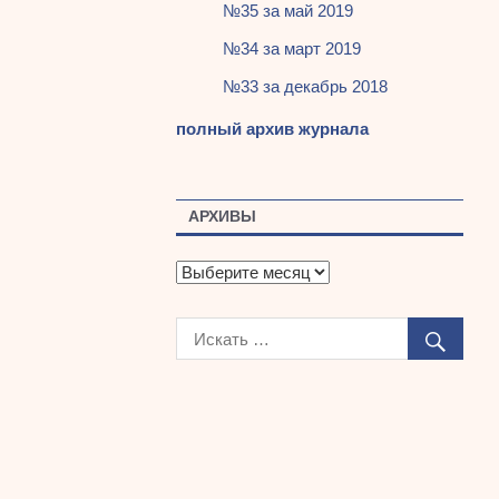
№35 за май 2019
№34 за март 2019
№33 за декабрь 2018
полный архив журнала
АРХИВЫ
А
р
х
и
в
ы