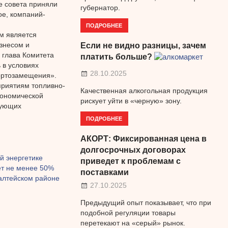
е совета приняли
губернатор.
ое, компаний-
ПОДРОБНЕЕ
м является
знесом и
Если не видно разницы, зачем
 глава Комитета
платить больше?
 в условиях
28.10.2025
ортозамещения».
приятиям топливно-
Качественная алкогольная продукция
кономической
рискует уйти в «черную» зону.
вующих
ПОДРОБНЕЕ
АКОРТ: Фиксированная цена в
долгосрочных договорах
й энергетике
приведет к проблемам с
ет не менее 50%
поставками
ралтейском районе
27.10.2025
Предыдущий опыт показывает, что при
подобной регуляции товары
перетекают на «серый» рынок.