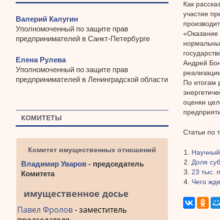
Как расска
участие пр
Валерий Калугин
производит
Уполномоченный по защите прав
«Оказание 
предпринимателей в Санкт-Петербурге
нормальны
государств
Елена Рулева
Андрей Бон
Уполномоченный по защите прав
реализаци
предпринимателей в Ленинградской области
По итогам 
энергетиче
оценки цел
предприяти
КОМИТЕТЫ
Статьи по 
Комитет имущественных отношений
Научный
Доля суб
Владимир Уваров
- председатель
23 тыс.
Комитета
Чего жде
имущественное досье
Павел Фролов
- заместитель