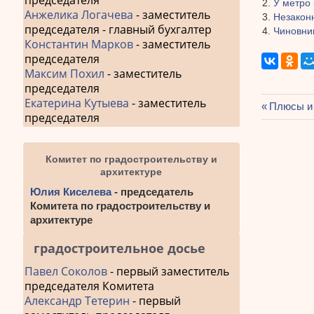
председателя
У метро
Анжелика Логачева
- заместитель
Незакон
председателя - главный бухгалтер
Чиновни
Константин Марков
- заместитель
председателя
Максим Похил
- заместитель
председателя
Екатерина Кутыева
- заместитель
Предыду
Плюсы и 
председателя
Навиг
запись:
по
Комитет по градостроительству и
запис
архитектуре
Юлия Киселева
- председатель
Комитета по градостроительству и
архитектуре
градостроительное досье
Павел Соколов
- первый заместитель
председателя Комитета
Александр Тетерин
- первый