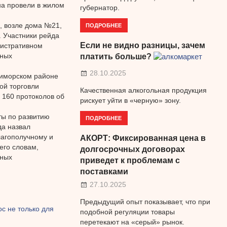
а провели в жилом
губернатор.
, возле дома №21,
ПОДРОБНЕЕ
 Участники рейда
Если не видно разницы, зачем
нистративном
вных
платить больше?
28.10.2025
Приморском районе
ой торговли
Качественная алкогольная продукция
 160 протоколов об
рискует уйти в «черную» зону.
ты по развитию
ПОДРОБНЕЕ
да назвал
лагополучному и
АКОРТ: Фиксированная цена в
его словам,
долгосрочных договорах
тных
приведет к проблемам с
поставками
27.10.2025
Предыдущий опыт показывает, что при
с не только для
подобной регуляции товары
перетекают на «серый» рынок.