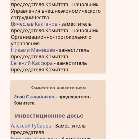
председателя Комитета - начальник
Управления внешнеэкономического
сотрудничества
Вячеслав Калганов
- заместитель
председателя Комитета - начальник
Организационно-протокольного
управления
Низами Мамишев
- заместитель
председателя Комитета
Евгений Кассюра
- заместитель
председателя Комитета
Комитет по инвестициям
Иван Складчиков
- председатель
Комитета
инвестиционное досье
Алексей Губарев
- Заместитель
председателя
Кристина Сергеева
- Заместитель