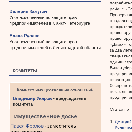
потребител
районе «Сл
Валерий Калугин
Проверяющи
Уполномоченный по защите прав
плодоовощн
предпринимателей в Санкт-Петербурге
прекратили
правонаруш
Елена Рулева
правонару
Уполномоченный по защите прав
«Дикая» то
предпринимателей в Ленинградской области
за два лет
специалист
администр
Вице-губер
КОМИТЕТЫ
предприним
несанкцион
беспрепятс
Комитет имущественных отношений
незаконная
предприним
Владимир Уваров
- председатель
Комитета
Статьи по 
имущественное досье
Дмитрий
Павел Фролов
- заместитель
Колпинс