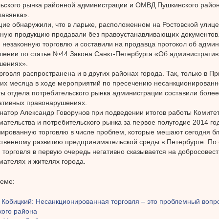
ьского рынка районной администрации и ОМВД Пушкинского район
авянка».
е обнаружили, что в ларьке, расположенном на Ростовской улице
ую продукцию продавали без правоустанавливающих документов.
 незаконную торговлю и составили на продавца протокол об адми
ении по статье №44 Закона Санкт-Петербурга «Об администрати
шениях».
рговля распространена и в других районах города. Так, только в 
них месяца в ходе мероприятий по пресечению несанкционированн
ы отдела потребительского рынка администрации составили более
ативных правонарушениях.
натор Александр Говорунов при подведении итогов работы Комите
ательства и потребительского рынка за первое полугодие 2014 го
ированную торговлю в числе проблем, которые мешают сегодня б
твенному развитию предпринимательской среды в Петербурге. По 
 торговля в первую очередь негативно сказывается на добросовес
ателях и жителях города.
теме:
 Кобицкий: Несанкционированная торговля – это проблемный вопро
кого района