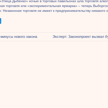
 «Улица Дыбенко» ночью в торговых павильонах шла торговля алко
ная торговля или «экспериментальная ярмарка» – теперь Выборгс
к: Незаконная торговля не имеет к предпринимательству никакого
щая
минусы нового закона
Следующая
Эксперт: Законопроект вызвал 
ация
запись:
ям