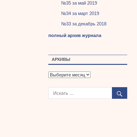
№35 за май 2019
№34 за март 2019
№33 за декабрь 2018
полный архив журнала
АРХИВЫ
А
р
х
и
в
ы